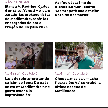
brillo y mensaje
Así fue el casting del
Blanca M. Rodrigo, Carlos
elenco de Mariliendre:
González, Yenesi y Álvaro
"Me preparé una canción:
Jurado, las protagonistas
Rata de dos patas"
de Mariliendre, serán las
encargadas de dar el
Pregón del Orgullo 2025
Making of | Capítulo 6
Making of | Capítulo 6
Melody reinterpretando
Chueca, música y mucha
su icónico tema De pata
figuración: Así se grabó la
negra en Mariliendre: "Me
última escena de
gusta mucho la
Mariliendre
improvisación"