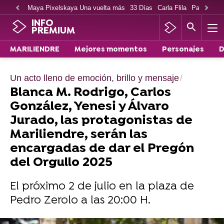
Maya Pixelskaya Una vuelta más
33 Días
Carla Flila
Paco Cabe
INFO
PREMIUM
MARILIENDRE
Mejores momentos
Personajes
D
Un acto lleno de emoción, brillo y mensaje
Blanca M. Rodrigo, Carlos
González, Yenesi y Álvaro
Jurado, las protagonistas de
Mariliendre, serán las
encargadas de dar el Pregón
del Orgullo 2025
El próximo 2 de julio en la plaza de
Pedro Zerolo a las 20:00 H.