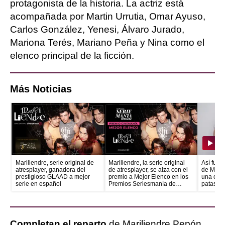
protagonista de la historia. La actriz está
acompañada por Martin Urrutia, Omar Ayuso,
Carlos González, Yenesi, Álvaro Jurado,
Mariona Terés, Mariano Peña y Nina como el
elenco principal de la ficción.
Más Noticias
Mariliendre, serie original de
Mariliendre, la serie original
Así fue e
atresplayer, ganadora del
de atresplayer, se alza con el
de Maril
prestigioso GLAAD a mejor
premio a Mejor Elenco en los
una canc
serie en español
Premios Seriesmanía de
patas"
Cinemanía
Completan el reparto
de Mariliendre Pepón