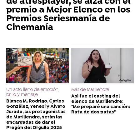
de atresplayer, se alza con el
premio a Mejor Elenco en los
Premios Seriesmanía de
Cinemanía
Un acto lleno de emoción,
Más de Mariliendre
brillo y mensaje
Así fue el casting del
Blanca M. Rodrigo, Carlos
elenco de Mariliendre:
González, Yenesi y Álvaro
"Me preparé una canción:
Jurado, las protagonistas
Rata de dos patas"
de Mariliendre, serán las
encargadas de dar el
Pregón del Orgullo 2025