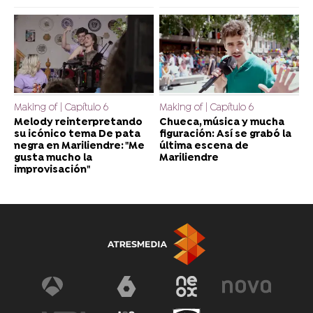
Making of | Capítulo 6
Making of | Capítulo 6
Melody reinterpretando
Chueca, música y mucha
su icónico tema De pata
figuración: Así se grabó la
negra en Mariliendre: "Me
última escena de
gusta mucho la
Mariliendre
improvisación"