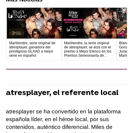
Mariliendre, serie original de
Mariliendre, la serie original
Blanca M
atresplayer, ganadora del
de atresplayer, se alza con el
González
prestigioso GLAAD a mejor
premio a Mejor Elenco en los
Jurado, 
serie en español
Premios Seriesmanía de
Marilien
Cinemanía
encargad
del Orgu
atresplayer, el referente local
atresplayer se ha convertido en la plataforma
española líder, en el héroe local, por sus
contenidos, auténtico diferencial. Miles de