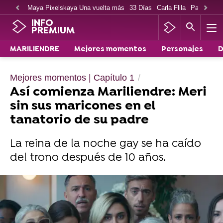
Maya Pixelskaya Una vuelta más
33 Días
Carla Flila
Paco Cabe
INFO
PREMIUM
MARILIENDRE
Mejores momentos
Personajes
D
Mejores momentos | Capítulo 1
Así comienza Mariliendre: Meri
sin sus maricones en el
tanatorio de su padre
La reina de la noche gay se ha caído
del trono después de 10 años.