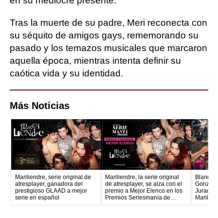
en su mediocre presente.
Tras la muerte de su padre, Meri reconecta con
su séquito de amigos gays, rememorando su
pasado y los temazos musicales que marcaron
aquella época, mientras intenta definir su
caótica vida y su identidad.
Más Noticias
Mariliendre, serie original de
Mariliendre, la serie original
Blanca M
atresplayer, ganadora del
de atresplayer, se alza con el
González
prestigioso GLAAD a mejor
premio a Mejor Elenco en los
Jurado, 
serie en español
Premios Seriesmanía de
Marilien
Cinemanía
encargad
del Orgu