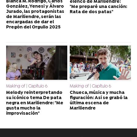
Blanca M. Rodrigo, Carlos
elenco de Mariliendre:
González, Yenesi y Álvaro
"Me preparé una canción:
Jurado, las protagonistas
Rata de dos patas"
de Mariliendre, serán las
encargadas de dar el
Pregón del Orgullo 2025
Making of | Capítulo 6
Making of | Capítulo 6
Melody reinterpretando
Chueca, música y mucha
su icónico tema De pata
figuración: Así se grabó la
negra en Mariliendre: "Me
última escena de
gusta mucho la
Mariliendre
improvisación"