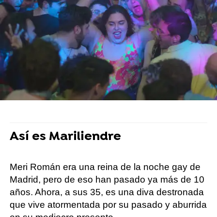
estrene?
Por la presentación en el Festval han pasado
Blanca Martínez Rodrigo, Martin Urrutia, Omar
Ayuso, Carlos González, Yenesi, Álvaro Jurado
y el propio Javier Ferreiro. Completan el
reparto, entre otros Mariona Terés, Mariano
Peña y Nina.
Así es Mariliendre
Meri Román era una reina de la noche gay de
Madrid, pero de eso han pasado ya más de 10
años. Ahora, a sus 35, es una diva destronada
que vive atormentada por su pasado y aburrida