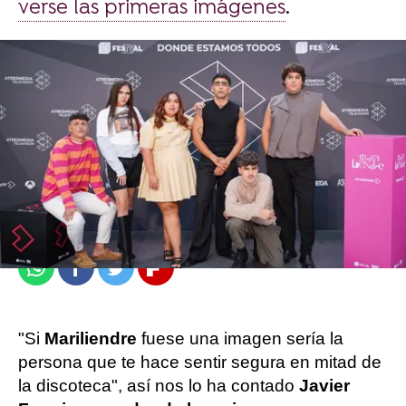
verse las primeras imágenes
.
Sandra Lázaro
Publicado:
06 de septiembre de 2024, 17:29
Whatsapp
Facebook
Twitter
Flipboard
"Si
Mariliendre
fuese una imagen sería la
persona que te hace sentir segura en mitad de
la discoteca", así nos lo ha contado
Javier