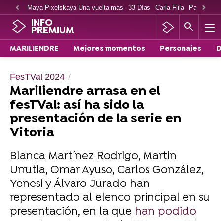
Maya Pixelskaya Una vuelta más
33 Días
Carla Flila
Paco Cabe
INFO
PREMIUM
MARILIENDRE
Mejores momentos
Personajes
D
FesTVal 2024
Mariliendre arrasa en el
fesTVal: así ha sido la
presentación de la serie en
Vitoria
Blanca Martínez Rodrigo, Martin
Urrutia, Omar Ayuso, Carlos González,
Yenesi y Álvaro Jurado han
representado al elenco principal en su
presentación, en la que
han podido