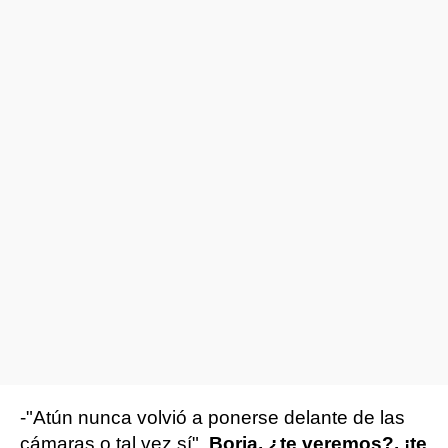
-"Atún nunca volvió a ponerse delante de las
cámaras o tal vez sí".
Borja, ¿te veremos?, ¡te