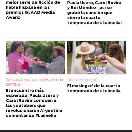
mejor serie de ficción de
Paula Usero, Carol Rovira
habla hispana en los
y Roi Méndez: ¡así se
premios GLAAD Media
grabó la canción que
Award
cierra la cuarta
temporada de #Luimelia!
Se conocieron a través de una
Tras las cámaras
pantalla
El making of de la cuarta
El encuentro más
temporada de #Luimelia
esperado: Paula Usero y
Carol Rovira conocen a
las youtubers que
revolucionaron Argentina
comentando #Luimelia