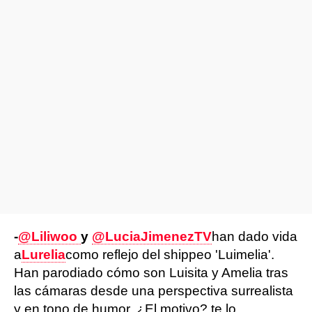
-
@Liliwoo
y
@LuciaJimenezTV
han dado vida
a
Lurelia
como reflejo del shippeo 'Luimelia'.
Han parodiado cómo son Luisita y Amelia tras
las cámaras desde una perspectiva surrealista
y en tono de humor. ¿El motivo? te lo