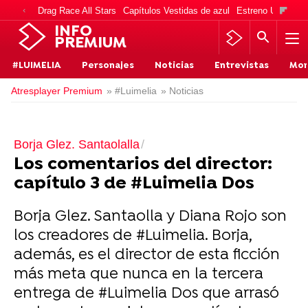
Drag Race All Stars
Capítulos Vestidas de azul
Estreno Una vida
INFO
PREMIUM
#LUIMELIA
Personajes
Noticias
Entrevistas
Mo
Atresplayer Premium
» #Luimelia
» Noticias
Borja Glez. Santaolalla
Los comentarios del director:
capítulo 3 de #Luimelia Dos
Borja Glez. Santaolla y Diana Rojo son
los creadores de #Luimelia. Borja,
además, es el director de esta ficción
más meta que nunca en la tercera
entrega de #Luimelia Dos que arrasó