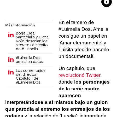
What
Comp
En el tercero de
Más información
#Luimelia Dos, Amelia
Borja Glez.
consigue un papel en
Santaolalla y Diana
Rojo desvelan los
'Amar eternamente' y
secretos del éxito
Luisita ¡decide hacerle
de #Luimelia
un documental!.
#Luimelia Dos
arrasa en datos
Un capítulo, que
Los comentarios
revolucionó Twitter
,
del director:
Capítulo 1 de
donde
los personajes
#Luimelia Dos
de la serie madre
aparecen
interpretándose a sí mismos bajo un guion
que parodia al extremo los entresijos de los
rodajes
y la relación de 'Lurelia': interpretada