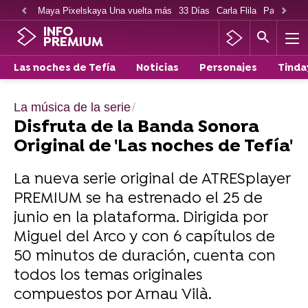
Maya Pixelskaya Una vuelta más
33 Días
Carla Flila
Paco Cabe
INFO
PREMIUM
Las noches de Tefía
Noticias
Personajes
Tinda
La música de la serie
Disfruta de la Banda Sonora
Original de 'Las noches de Tefía'
La nueva serie original de ATRESplayer
PREMIUM se ha estrenado el 25 de
junio en la plataforma. Dirigida por
Miguel del Arco y con 6 capítulos de
50 minutos de duración, cuenta con
todos los temas originales
compuestos por Arnau Vilà.