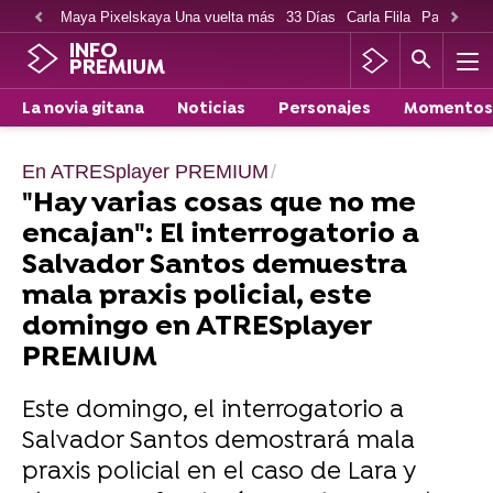
Maya Pixelskaya Una vuelta más
33 Días
Carla Flila
Paco Cabe
INFO
PREMIUM
La novia gitana
Noticias
Personajes
Momentos
En ATRESplayer PREMIUM
"Hay varias cosas que no me
encajan": El interrogatorio a
Salvador Santos demuestra
mala praxis policial, este
domingo en ATRESplayer
PREMIUM
Este domingo, el interrogatorio a
Salvador Santos demostrará mala
praxis policial en el caso de Lara y