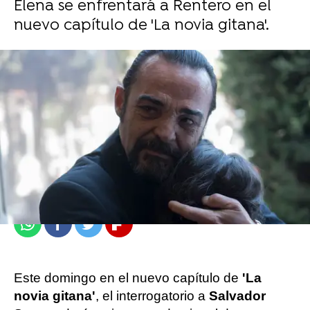
Elena se enfrentará a Rentero en el
nuevo capítulo de 'La novia gitana'.
atresplayer
Madrid
Publicado:
21 de octubre de 2022, 14:31
Whatsapp
Facebook
Twitter
Flipboard
Este domingo en el nuevo capítulo de
'La
novia gitana'
, el interrogatorio a
Salvador