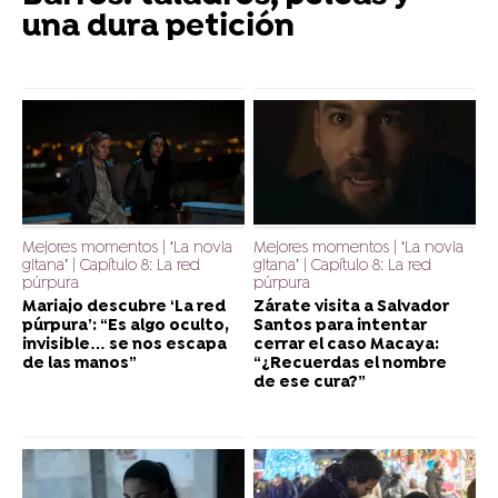
una dura petición
Mejores momentos | ‘La novia
Mejores momentos | ‘La novia
gitana’ | Capítulo 8: La red
gitana’ | Capítulo 8: La red
púrpura
púrpura
Mariajo descubre ‘La red
Zárate visita a Salvador
púrpura’: “Es algo oculto,
Santos para intentar
invisible… se nos escapa
cerrar el caso Macaya:
de las manos”
“¿Recuerdas el nombre
de ese cura?”