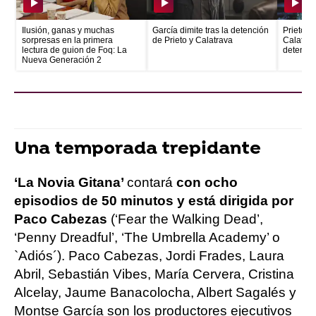
Ilusión, ganas y muchas
García dimite tras la detención
Prieto e
sorpresas en la primera
de Prieto y Calatrava
Calatrava
lectura de guion de Foq: La
detenid
Nueva Generación 2
Una temporada trepidante
‘La Novia Gitana’
contará
con ocho
episodios de 50 minutos y está dirigida por
Paco Cabezas
(‘Fear the Walking Dead’,
‘Penny Dreadful’, ‘The Umbrella Academy’ o
`Adiós´). Paco Cabezas, Jordi Frades, Laura
Abril, Sebastián Vibes, María Cervera, Cristina
Alcelay, Jaume Banacolocha, Albert Sagalés y
Montse García son los productores ejecutivos