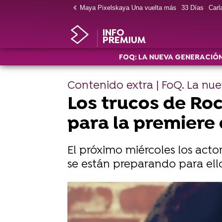
Maya Pixelskaya Una vuelta más
33 Días
Carla
INFO
PREMIUM
FOQ: LA NUEVA GENERACIÓ
Contenido extra | FoQ. La nu
Los trucos de Roc
para la premiere
El próximo miércoles los acto
se están preparando para ello.