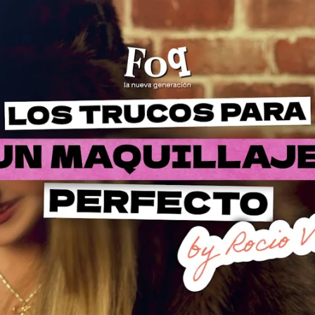
Whatsapp
Facebook
X
Flipboa
tiene lugar la premiere de FoQ. La nueva
e están preparando
para celebrar la
e Antena 3.
reta a Asia, nos ha contado algunos de