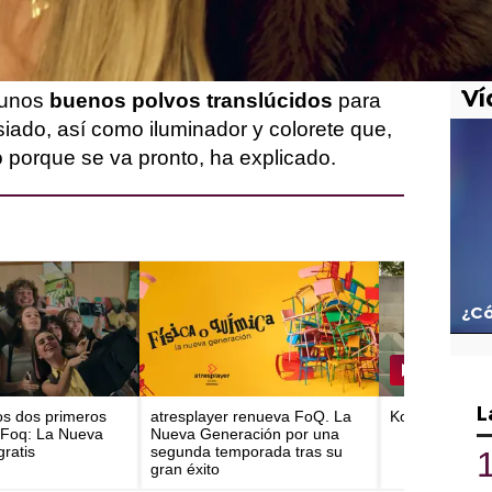
 favoritos
para lucir perfecta en un día tan
Ví
 unos
buenos polvos translúcidos
para
siado, así como iluminador y colorete que,
 porque se va pronto, ha explicado.
¿Có
L
los dos primeros
atresplayer renueva FoQ. La
Koldo se discu
 Foq: La Nueva
Nueva Generación por una
ratis
segunda temporada tras su
gran éxito