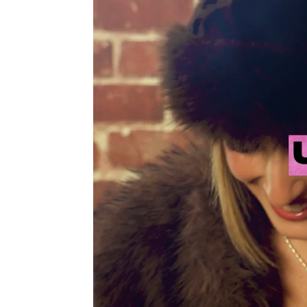
atresplayer |
Sara Ruiz
Publicado:
10 de febrero de 2025, 19:54
El próximo 12 de febrero 
generación y los actores
s
vuelta de la mítica serie d
Rocío Velayos, que interp