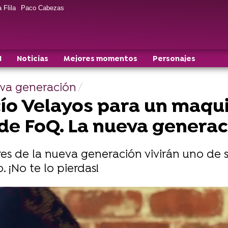
 Flila
Paco Cabezas
N
Noticias
Mejores momentos
Personajes
eva generación
ío Velayos para un maqui
 de FoQ. La nueva genera
res de la nueva generación vivirán uno de s
 ¡No te lo pierdas!