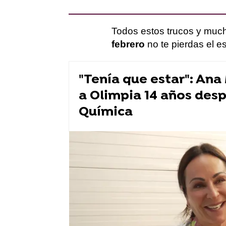
Todos estos trucos y muc
febrero
no te pierdas el es
"Tenía que estar": Ana
a Olimpia 14 años despu
Química
Física o Química
series atresplaye