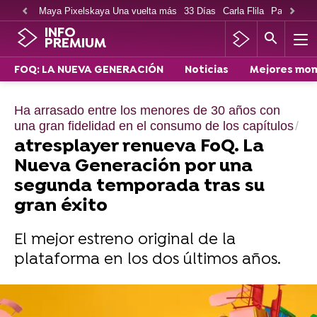
Maya Pixelskaya Una vuelta más
33 Días
Carla Flila
Paco Cabe
INFO
PREMIUM
FOQ: LA NUEVA GENERACIÓN
Noticias
Mejores mo
Ha arrasado entre los menores de 30 años con
una gran fidelidad en el consumo de los capítulos
atresplayer renueva FoQ. La
Nueva Generación por una
segunda temporada tras su
gran éxito
El mejor estreno original de la
plataforma en los dos últimos años.