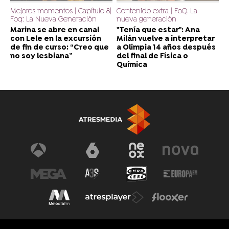
Mejores momentos | Capítulo 8|
Contenido extra | FoQ. La
Foq: La Nueva Generación
nueva generación
Marina se abre en canal
"Tenía que estar": Ana
con Lele en la excursión
Milán vuelve a interpretar
de fin de curso: “Creo que
a Olimpia 14 años después
no soy lesbiana”
del final de Física o
Química