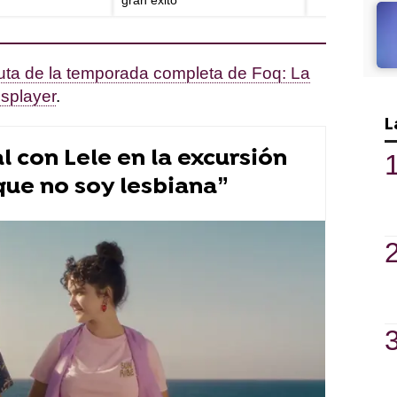
gran éxito
ruta de la temporada completa de Foq: La
splayer
.
L
l con Lele en la excursión
 que no soy lesbiana”