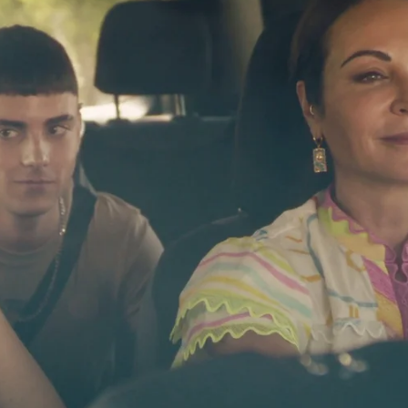
Whatsapp
Facebook
X
Flipboa
iga de Brianda
que le va a hacer el favor
lota al aeropuerto de Valladolid. Un viaje
dará. Koldo y Carlota no saben quién es