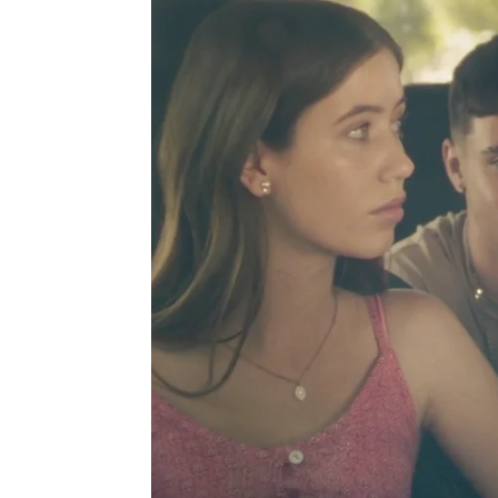
Victoria Esquilas
Publicado:
06 de abril de 2025, 16:15
Olimpia es la antigua am
de acercar a Koldo y a Car
en coche que ninguno olvi