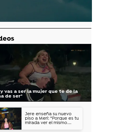
deos
y vas a ser la mujer que te de la
a de ser"
Jere enseña su nuevo
Marina se abre en canal con
lpa con Carlota
piso a Meri: "Porque es tu
Lele en la excursión de fin de
mirada ver el mismo
cielo"
curso: “Creo que no soy