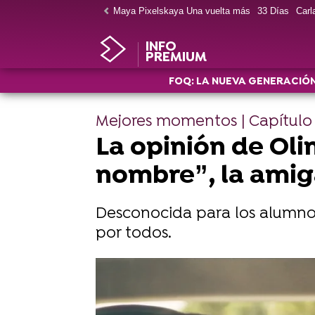
Maya Pixelskaya Una vuelta más
33 Días
Carla
INFO
PREMIUM
FOQ: LA NUEVA GENERACIÓ
Mejores momentos | Capítulo
La opinión de Oli
nombre”, la ami
Desconocida para los alumnos
por todos.
FoQ. La Nueva Generación, tempora