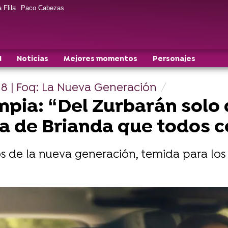
 Flila
Paco Cabezas
N
Noticias
Mejores momentos
Personajes
 8 | Foq: La Nueva Generación
mpia: “Del Zurbarán solo
ga de Brianda que todos
 de la nueva generación, temida para los
da completa ya disponible en atresplayer