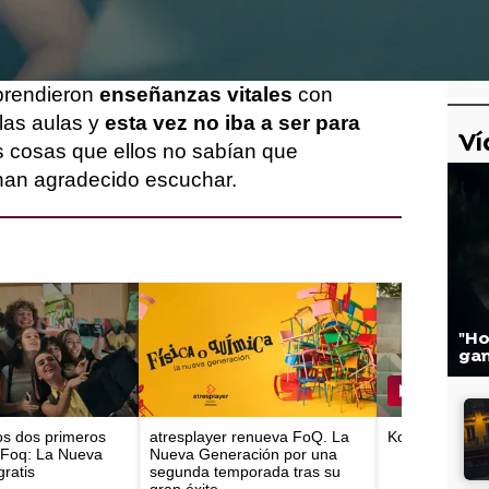
es todo
. Y lo fue todo
dentro del Zurbarán
,
 de estudios…
prendieron
enseñanzas vitales
con
 las aulas y
esta vez no iba a ser para
Ví
s cosas que ellos no sabían que
han agradecido escuchar.
"Ho
gan
los dos primeros
atresplayer renueva FoQ. La
Koldo se discu
 Foq: La Nueva
Nueva Generación por una
ratis
segunda temporada tras su