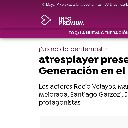
Maya Pixelskaya Una vuelta más
33 Días
Carla
INFO
PREMIUM
FOQ: LA NUEVA GENERACIÓ
¡No nos lo perdemos!
atresplayer pres
Generación en el 
Los actores Rocío Velayos, Ma
Mejorada, Santiago Garzozi, J
protagonistas.