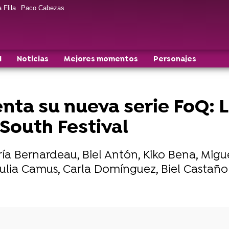
 Flila
Paco Cabezas
N
Noticias
Mejores momentos
Personajes
enta su nueva serie FoQ: 
South Festival
ría Bernardeau, Biel Antón, Kiko Bena, Migu
ulia Camus, Carla Domínguez, Biel Castaño