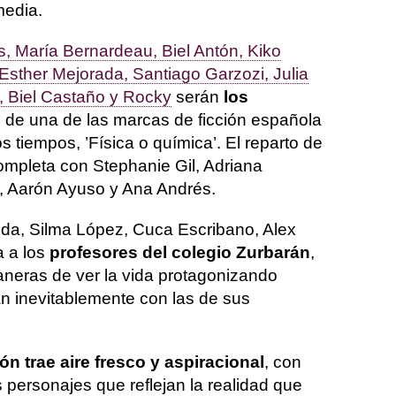
media.
, María Bernardeau, Biel Antón, Kiko
Esther Mejorada, Santiago Garzozi, Julia
 Biel Castaño y Rocky
serán
los
o de una de las marcas de ficción española
s tiempos, ’Física o química’. El reparto de
ompleta con Stephanie Gil, Adriana
 Aarón Ayuso y Ana Andrés.
randa, Silma López, Cuca Escribano, Alex
a a los
profesores del colegio Zurbarán
,
aneras de ver la vida protagonizando
n inevitablemente con las de sus
n trae aire fresco y aspiracional
, con
 personajes que reflejan la realidad que