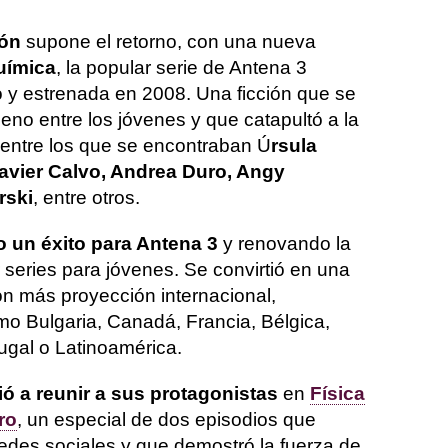
ión
supone el retorno, con una nueva
uímica
, la popular serie de Antena 3
 y estrenada en 2008. Una ficción que se
eno entre los jóvenes y que catapultó a la
 entre los que se encontraban Ú
rsula
Javier Calvo, Andrea Duro, Angy
rski
, entre otros.
o un éxito para Antena 3
y renovando la
 series para jóvenes. Se convirtió en una
on más proyección internacional,
o Bulgaria, Canadá, Francia, Bélgica,
tugal o Latinoamérica.
ió a reunir a sus protagonistas
en
Física
ro
, un especial de dos episodios que
redes sociales y que demostró la fuerza de