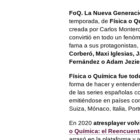
FoQ. La Nueva Generac
temporada, de
Física o Q
creada por Carlos Montero
convirtió en todo un fenóm
fama a sus protagonistas,
Corberó, Maxi Iglesias, 
Fernández o Adam Jezie
Física o Química fue tod
forma de hacer y entender
de las series españolas c
emitiéndose en países com
Suiza, Mónaco, Italia, Por
En 2020
atresplayer volv
o Química: el Reencuent
arrasó en la plataforma y 