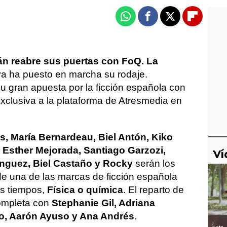
Whatsapp
Facebook
X
Flipboa
án reabre sus puertas con FoQ. La
ya ha puesto en marcha su rodaje.
su gran apuesta por la ficción española con
exclusiva a la plataforma de Atresmedia en
s, María Bernardeau, Biel Antón, Kiko
 Esther Mejorada, Santiago Garzozi,
Ví
nguez, Biel Castaño y Rocky
serán los
 de una de las marcas de ficción española
os tiempos,
Física o química
. El reparto de
ompleta con
Stephanie Gil, Adriana
, Aarón Ayuso y Ana Andrés
.