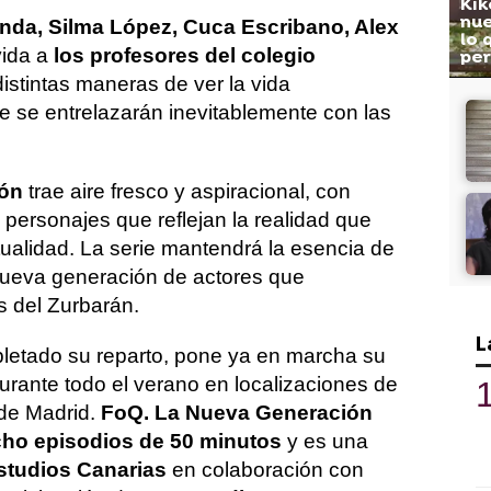
Kik
nue
iranda, Silma López, Cuca Escribano, Alex
lo 
vida a
los profesores del colegio
per
distintas maneras de ver la vida
 se entrelazarán inevitablemente con las
ión
trae aire fresco y aspiracional, con
personajes que reflejan la realidad que
tualidad. La serie mantendrá la esencia de
ueva generación de actores que
s del Zurbarán.
L
pletado su reparto, pone ya en marcha su
urante todo el verano en localizaciones de
de Madrid.
FoQ. La Nueva Generación
cho episodios de 50 minutos
y es una
studios Canarias
en colaboración con