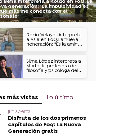
o Bena interpreta a Koldo en FoQ. La
va generación: "La impulsividad es
que más me conecta con el
sonaje"
Rocío Velayos interpreta
a Asia en FoQ.La nueva
generación: "Es la amiga
que a todos les gustaría
tener"
Silma López interpreta a
Marta, la profesora de
filosofía y psicóloga del
Zurbarán: "Es muy
caótica"
as más vistas
Lo último
¡En abierto!
Disfruta de los dos primeros
capítulos de Foq: La Nueva
Generación gratis