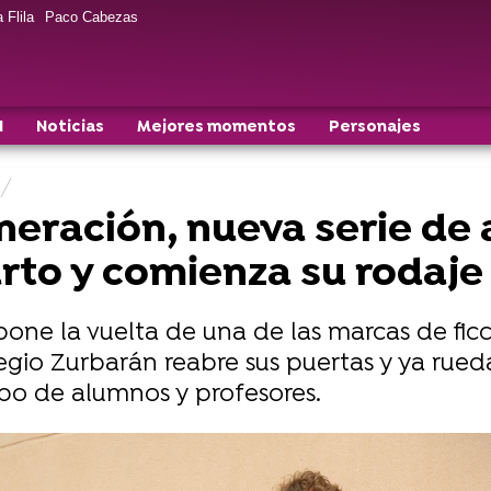
 Flila
Paco Cabezas
N
Noticias
Mejores momentos
Personajes
eración, nueva serie de 
rto y comienza su rodaje
one la vuelta de una de las marcas de fic
olegio Zurbarán reabre sus puertas y ya rue
po de alumnos y profesores.