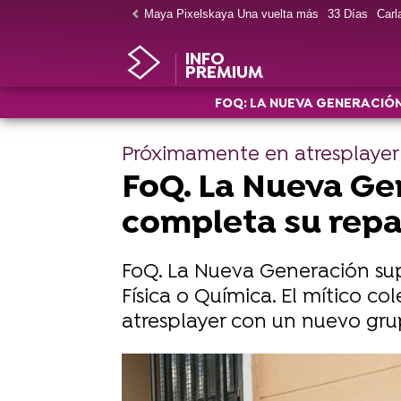
Maya Pixelskaya Una vuelta más
33 Días
Carla
INFO
PREMIUM
FOQ: LA NUEVA GENERACIÓ
Próximamente en atresplayer
FoQ. La Nueva Gen
completa su repa
FoQ. La Nueva Generación sup
Física o Química. El mítico c
atresplayer con un nuevo gru