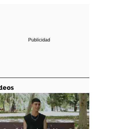
rd
deos