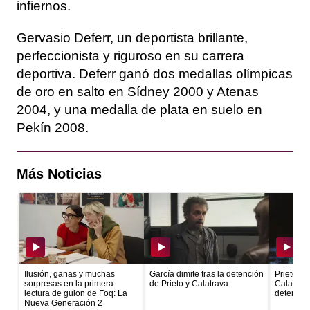
infiernos.
Gervasio Deferr, un deportista brillante,
perfeccionista y riguroso en su carrera
deportiva. Deferr ganó dos medallas olímpicas
de oro en salto en Sídney 2000 y Atenas
2004, y una medalla de plata en suelo en
Pekín 2008.
Más Noticias
Ilusión, ganas y muchas
García dimite tras la detención
Prieto ec
sorpresas en la primera
de Prieto y Calatrava
Calatrava
lectura de guion de Foq: La
detenido
Nueva Generación 2