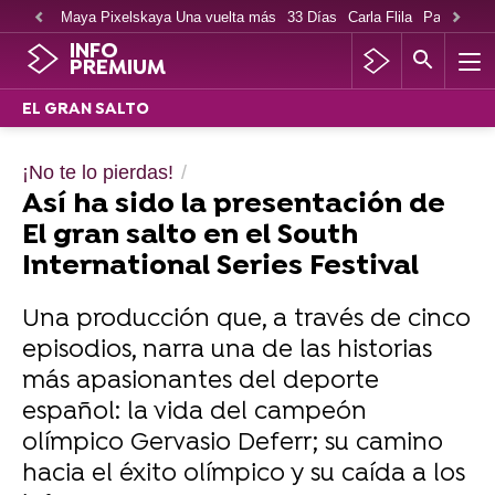
Maya Pixelskaya Una vuelta más
33 Días
Carla Flila
Paco Cabe
INFO
PREMIUM
EL GRAN SALTO
¡No te lo pierdas!
Así ha sido la presentación de
El gran salto en el South
International Series Festival
Una producción que, a través de cinco
episodios, narra una de las historias
más apasionantes del deporte
español: la vida del campeón
olímpico Gervasio Deferr; su camino
hacia el éxito olímpico y su caída a los