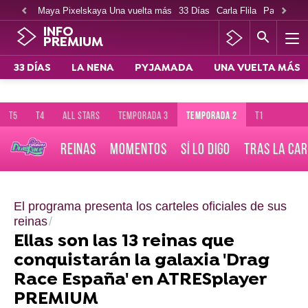
Maya Pixelskaya Una vuelta más
33 Días
Carla Flila
Paco Cabe
INFO
PREMIUM
33 DÍAS
LA NENA
PYJAMADA
UNA VUELTA MÁS
T5
T4
ALL STARS
TEMPORADA 3
TEMPORADA 2
T1
REINAS
MOMENTOS
SÍ LO DIGO
TRAS LA CA
El programa presenta los carteles oficiales de sus
reinas
Ellas son las 13 reinas que
conquistarán la galaxia 'Drag
Race España' en ATRESplayer
PREMIUM