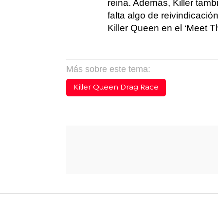
reina. Además, Killer tam
falta algo de reivindicaci
Killer Queen en el ‘Meet 
Más sobre este tema:
Killer Queen Drag Race