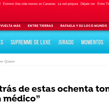
l
Estreno Una vida menos en Canarias
La red púrpura
Déjate ver
Entre Ti
 VUELTA MÁS
ENTRE TIERRAS
RAFAELA Y SU LOCO MUNDO
AS
SUPREMME DE LUXE
JURADO
MOMENTOS
ller Queen
etrás de estas ochenta to
n médico”