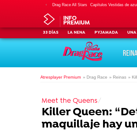
Drag Race All Stars
Capítulos Vestidas de azu
INFO
PREMIUM
33 DÍAS
LA NENA
PYJAMADA
UNA
REIN
Atresplayer Premium
» Drag Race
» Reinas
» Ki
Meet the Queens
Killer Queen: “D
maquillaje hay u