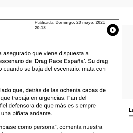
Publicado:
Domingo, 23 mayo, 2021
20:18
Whatsap
Compart
Fac
a asegurado que viene dispuesta a
 escenario de ‘Drag Race España’. Su drag
o cuando se baja del escenario, mata con
lado que, detrás de las ochenta capas de
 que trabaja en urgencias. Fan del
 fiel defensora de que más es siempre
L
o una piñata andante.
ambiase como persona”, comenta nuestra