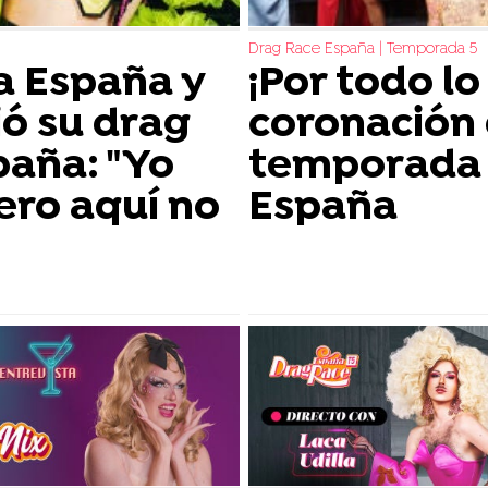
Drag Race España | Temporada 5
 a España y
¡Por todo lo 
ó su drag
coronación 
paña: "Yo
temporada 
 pero aquí no
España