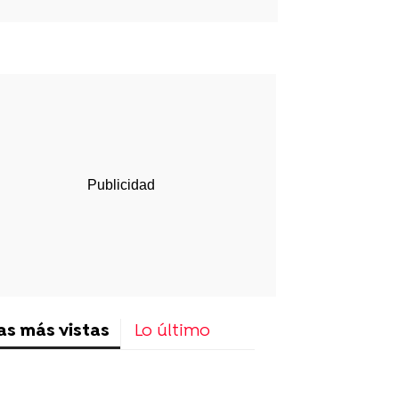
p
ir
ebook
Twitter
Linkedin
Flipboard
as más vistas
Lo último