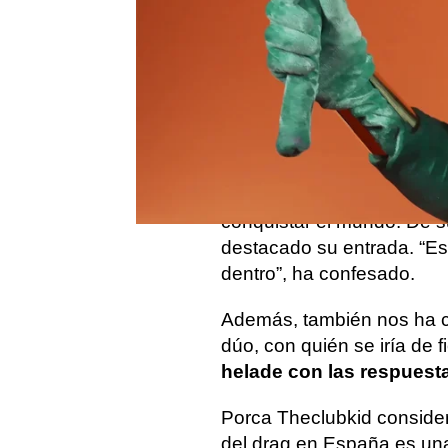
El segundo programa de D
emociones con
un talent
que nos lo ha dado todo. 
eliminada y ha tenido la o
La reina nos ha contado 
porque necesitaba diner
conquistar el mundo. De 
destacado su entrada. “Es
dentro”, ha confesado.
Además, también nos ha c
dúo, con quién se iría de f
helade con las respuest
Porca Theclubkid considera
del drag en España es una