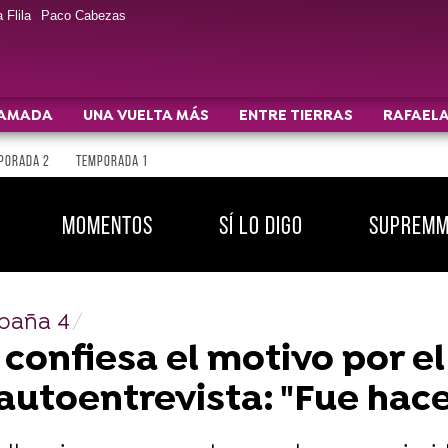
 Flila
Paco Cabezas
AMADA
UNA VUELTA MÁS
ENTRE TIERRAS
RAFAELA
PORADA 2
TEMPORADA 1
MOMENTOS
SÍ LO DIGO
SUPREM
spaña 4
 confiesa el motivo por e
autoentrevista: "Fue hace