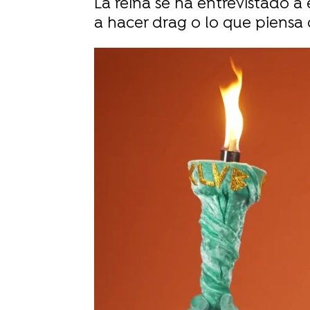
La reina se ha entrevistado
a hacer drag o lo que piensa 
Sara Ruiz
Publicado:
01 de octubre de 2024, 12: