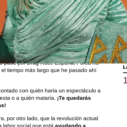
rag Race España ha estado lleno de
 de escándalo
y una pasarela ‘barrococó’
En él, Porca Theclubkid ha sido la segunda
portunidad de entrevistarse a sí misma.
que comenzó a hacer drag hace 12 años
o
y que, a través de su arte, quiere
su paso por Drag Race España, Porca ha
L
 el tiempo más largo que he pasado ahí
ontado con quién haría un espectáculo a
iesta o a quién mataría.
¡Te quedarás
as!
, por otro lado, que la revolución actual
 labor social que está
ayudando a