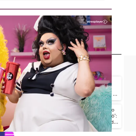
Las reinas de la cuarta
temporada de Drag Race
España confiesan por qué no
podrían vivir sin el drag: "Es
mi vida"
Las reinas se lo ponen todo
is
para la pasarela ‘Barrococó’:
 le
historia, moda y lookazos de
escándalo