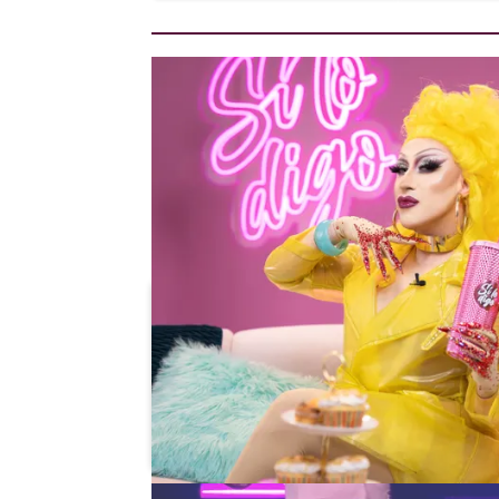
Atresplayer Premium
» Drag Race
Porca Theclubkid Drag Race España
Vídeos
“Un lugar de absoluta libertad”: Bor
Izaguirre confiesa qué es lo que más
gusta de Drag Race España