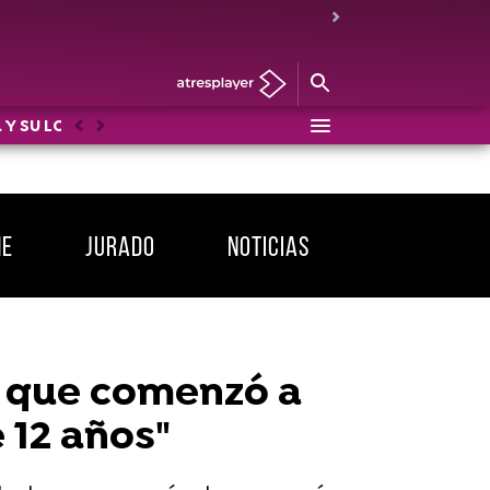
 Y SU LOCO MUNDO
DRAG RACE
LOS PROTEGIDOS: U
Anterior
Siguiente
ME
JURADO
NOTICIAS
l que comenzó a
 12 años"