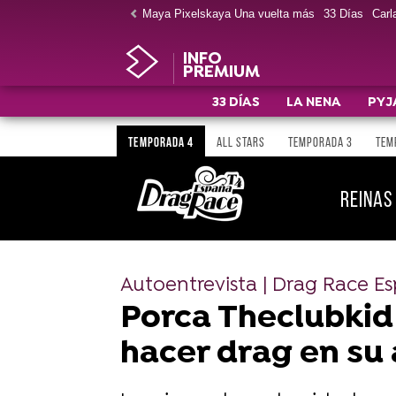
Maya Pixelskaya Una vuelta más
33 Días
Carla
INFO
PREMIUM
33 DÍAS
LA NENA
PYJ
TEMPORADA 4
ALL STARS
TEMPORADA 3
TEM
REINAS
Autoentrevista | Drag Race E
Porca Theclubkid
hacer drag en su 