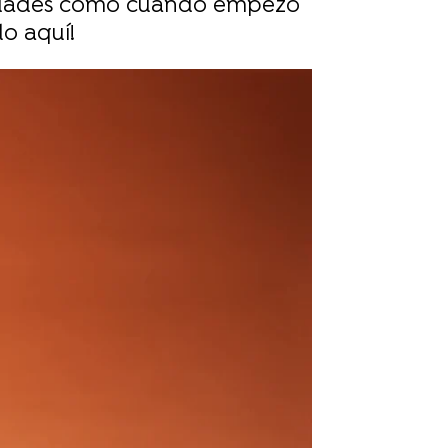
osidades como cuándo empezó
lo aquí!
rd