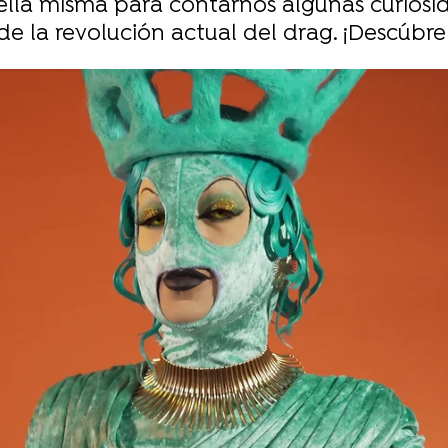
 a ella misma para contarnos algunas curi
de la revolución actual del drag. ¡Descúbre
Whatsapp
Facebook
Twitter
Flipboa
00