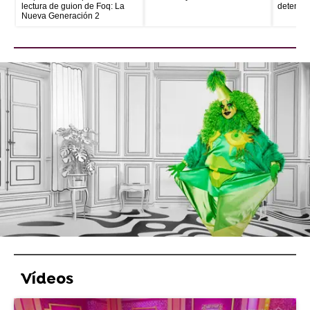
lectura de guion de Foq: La
detenid
Nueva Generación 2
Ella quiere ganar la corona porque considera
que es “el turno de una rara”. Conócela en el
Meet The Queens
, ya disponible en
atresplayer.
Atresplayer Premium
» Drag Race
Porca Theclubkid Drag Race España
Vídeos