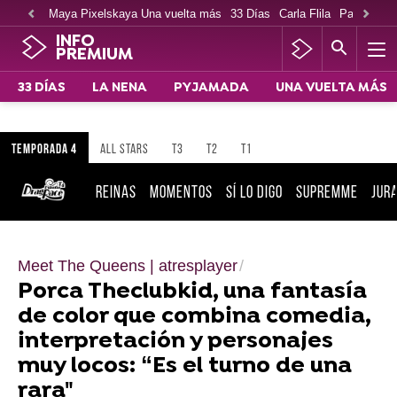
Maya Pixelskaya Una vuelta más
33 Días
Carla Flila
Paco Cabe
INFO
PREMIUM
33 DÍAS
LA NENA
PYJAMADA
UNA VUELTA MÁS
TEMPORADA 4
ALL STARS
T3
T2
T1
REINAS
MOMENTOS
SÍ LO DIGO
SUPREMME
JUR
Meet The Queens | atresplayer
Porca Theclubkid, una fantasía
de color que combina comedia,
interpretación y personajes
muy locos: “Es el turno de una
rara"