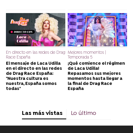
En directo en las redes de Drag
Mejores momentos |
Race España
Temporada 5
El mensaje de Laca Udilla
¡Qué comience el régimen
en el directo en las redes
de Laca Udilla!
de Drag Race España:
Repasamos sus mejores
"Nuestra cultura es
momentos hasta llegar a
nuestra, España somos
la final de Drag Race
todas"
España
Las más vistas
Lo último