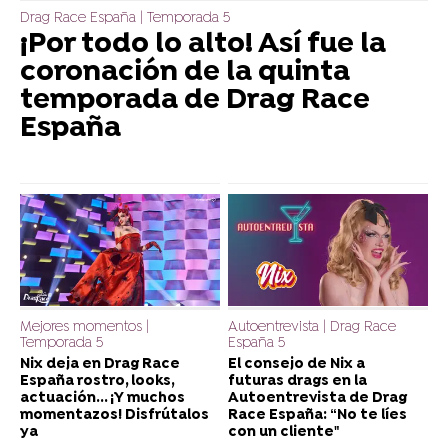
Drag Race España | Temporada 5
¡Por todo lo alto! Así fue la
coronación de la quinta
temporada de Drag Race
España
Mejores momentos |
Autoentrevista | Drag Race
Temporada 5
España 5
Nix deja en Drag Race
El consejo de Nix a
España rostro, looks,
futuras drags en la
actuación... ¡Y muchos
Autoentrevista de Drag
momentazos! Disfrútalos
Race España: “No te líes
ya
con un cliente"