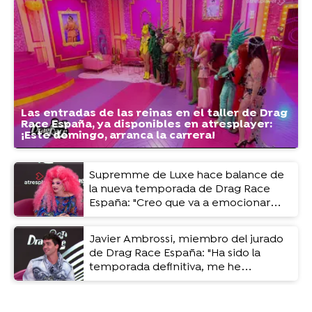
Las entradas de las reinas en el taller de Drag
Race España, ya disponibles en atresplayer:
¡Este domingo, arranca la carrera!
Supremme de Luxe hace balance de
la nueva temporada de Drag Race
España: "Creo que va a emocionar
mucho"
Javier Ambrossi, miembro del jurado
de Drag Race España: "Ha sido la
temporada definitiva, me he
enamorado para siempre de este
formato"