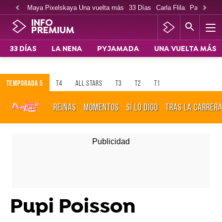
Maya Pixelskaya Una vuelta más
33 Días
Carla Flila
Paco Cabe
INFO
PREMIUM
33 DÍAS
LA NENA
PYJAMADA
UNA VUELTA MÁS
TEMPORADA 5
T4
ALL STARS
T3
T2
T1
REINAS
MOMENTOS
SÍ LO DIGO
TRAS LA CARRER
Pupi Poisson