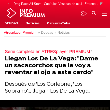
Drag Race All Stars
Capítulos Vestidas de azul
Estreno Una vida
INFO
PREMIUM
DEUDAS
Noticias
CarranzaTube
Atresplayer Premium
» Deudas
» Noticias
Serie completa en ATRESplayer PREMIUM
Llegan Los De La Vega: "Dame
un sacacorchos que le voy a
reventar el ojo a este cerdo"
Después de 'Los Corleone', 'Los
Soprano'... llegan Los De La Vega.