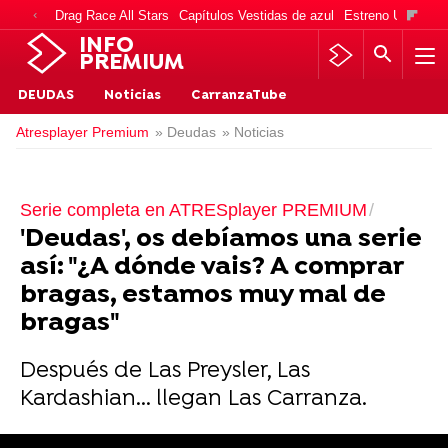
Drag Race All Stars
Capítulos Vestidas de azul
Estreno Una vida
INFO
PREMIUM
DEUDAS
Noticias
CarranzaTube
Atresplayer Premium
» Deudas
» Noticias
Serie completa en ATRESplayer PREMIUM
'Deudas', os debíamos una serie
así: "¿A dónde vais? A comprar
bragas, estamos muy mal de
bragas"
Después de Las Preysler, Las
Kardashian... llegan Las Carranza.