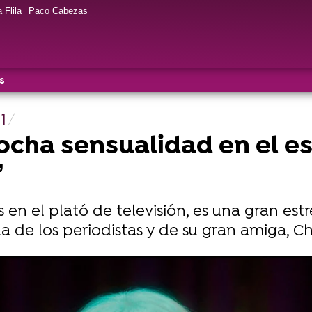
 Flila
Paco Cabezas
s
1
ocha sensualidad en el e
’
en el plató de televisión, es una gran estr
a de los periodistas y de su gran amiga, Ch
y Rey en ATRESplayer PREMIUM
.
 Rey para ser Bárbara Rey: "He tenido una profesora