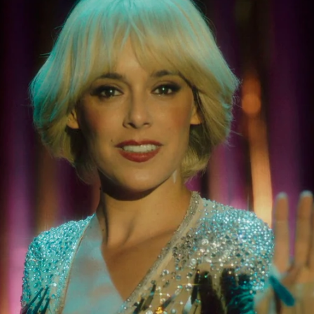
Whatsapp
Facebook
Twitter
Flipboa
poca. Las luces se encienden cuando