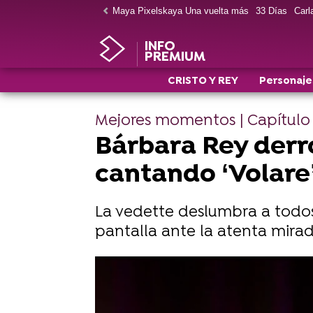
Maya Pixelskaya Una vuelta más
33 Días
Carla
INFO
PREMIUM
CRISTO Y REY
Personaje
Mejores momentos | Capítulo 
Bárbara Rey derr
cantando ‘Volare
La vedette deslumbra a todos 
pantalla ante la atenta mirad
Disfruta del estreno de Cristo 
Así se ha preparado Belén Cuesta