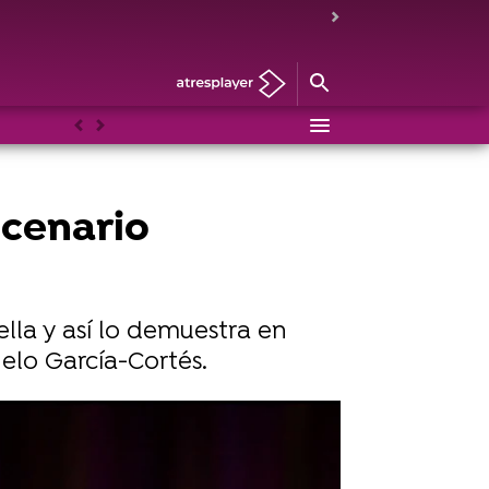
Anterior
Siguiente
scenario
ella y así lo demuestra en
elo García-Cortés.
 de canto y un entrenador físico"