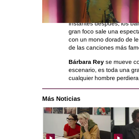
empieza a sonar la música 
cámaras.
Instantes después, los ba
gran foco sale una especta
con un mono dorado de len
de las canciones más fam
Bárbara Rey
se mueve con
escenario, es toda una gra
cualquier hombre perdiera 
Más Noticias