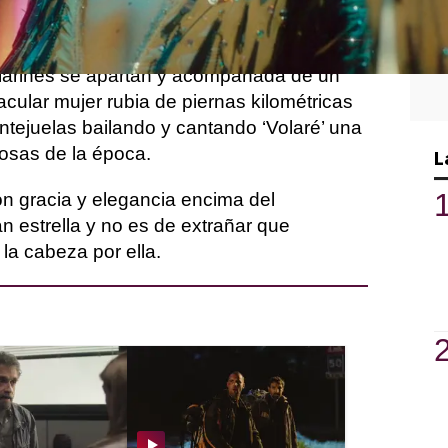
y el cuerpo de baile aparece tras las
ilarines se apartan y acompañada de un
cular mujer rubia de piernas kilométricas
tejuelas bailando y cantando ‘Volaré’ una
osas de la época.
L
 gracia y elegancia encima del
n estrella y no es de extrañar que
la cabeza por ella.