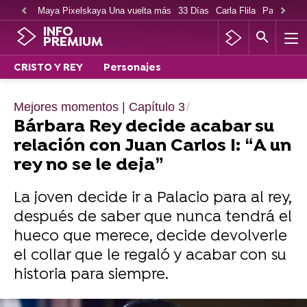
Maya Pixelskaya Una vuelta más
33 Días
Carla Flila
Paco Cabe
INFO
PREMIUM
CRISTO Y REY
Personajes
Mejores momentos | Capítulo 3
Bárbara Rey decide acabar su
relación con Juan Carlos I: “A un
rey no se le deja”
La joven decide ir a Palacio para al rey,
después de saber que nunca tendrá el
hueco que merece, decide devolverle
el collar que le regaló y acabar con su
historia para siempre.