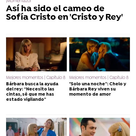
¡Momentazo!
Así ha sido el cameo de
Sofía Cristo en 'Cristo y Rey'
Mejores momentos | Capítulo 8
Mejores momentos | Capítulo 8
Bárbara busca la ayuda
"Solo una noche”: Chelo y
del rey: “Necesito las
Bárbara Rey viven su
cintas, sé que me has
momento de amor
estado vigilando”