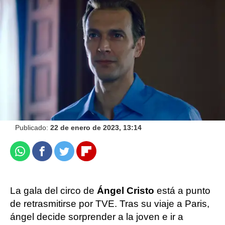
Disfruta del tercer capítulo de 'Cristo y Rey' en
ATRESplayer PREMIUM
Celia Gil
Publicado:
22 de enero de 2023, 13:14
Whatsapp
Facebook
Twitter
Flipboard
La gala del circo de
Ángel Cristo
está a punto
de retrasmitirse por TVE. Tras su viaje a Paris,
ángel decide sorprender a la joven e ir a