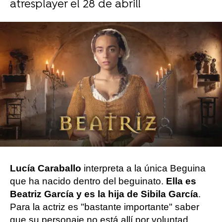
atresplayer el 28 de abril!
Carmen Marar | Carmen Pardo
Publicado:
23 de abril de 2024, 15:03
Whatsapp
Facebook
Twitter
Flipboard
Lucía Caraballo
interpreta a la única Beguina
que ha nacido dentro del beguinato.
Ella es
Beatriz García y es la hija de Sibila García
.
Para la actriz es "bastante importante" saber
que su personaje no está allí por voluntad