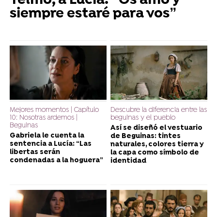
Telmo, a Lucía: “Os amo y
siempre estaré para vos”
Mejores momentos | Capítulo
Descubre la diferencia entre las
10: Nosotras ardemos |
beguinas y el pueblo
Beguinas
Así se diseñó el vestuario
Gabriela le cuenta la
de Beguinas: tintes
sentencia a Lucía: “Las
naturales, colores tierra y
libertas serán
la capa como símbolo de
condenadas a la hoguera”
identidad