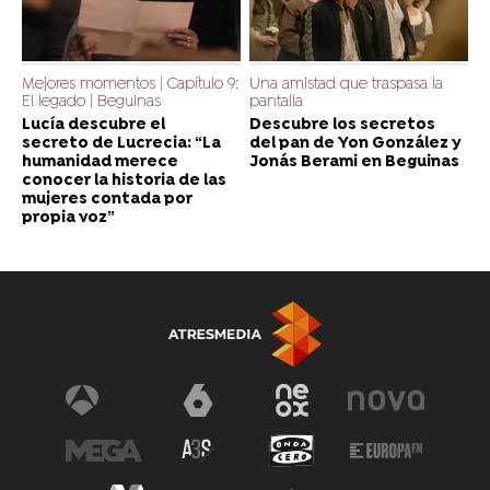
Mejores momentos | Capítulo 9:
Una amistad que traspasa la
El legado | Beguinas
pantalla
Lucía descubre el
Descubre los secretos
secreto de Lucrecia: “La
del pan de Yon González y
humanidad merece
Jonás Berami en Beguinas
conocer la historia de las
mujeres contada por
propia voz”