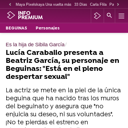
Maya Pixelskaya Una vuelta más
33 Días
Carla Flila
Paco Cabe
INFO
PREMIUM
BEGUINAS
Personajes
Es la hija de Sibila García
Lucía Caraballo presenta a
Beatriz García, su personaje en
Beguinas: "Está en el pleno
despertar sexual"
La actriz se mete en la piel de la única
beguina que ha nacido tras los muros
del beguinato y asegura que "no
enjuicia su deseo, ni sus voluntades".
¡No te pierdas el estreno en