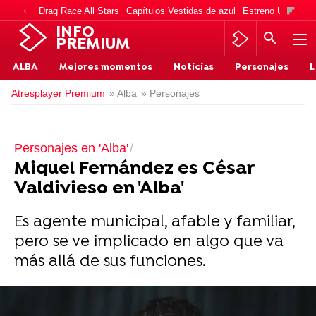
Drag Race All Stars
Capítulos Vestidas de azul
Estreno Una vida
INFO
PREMIUM
ALBA
Mejores momentos
Noticias
Personajes
L
Atresplayer Premium
» Alba
» Personajes
Personajes en 'Alba'
Miquel Fernández es César
Valdivieso en 'Alba'
Es agente municipal, afable y familiar,
pero se ve implicado en algo que va
más allá de sus funciones.