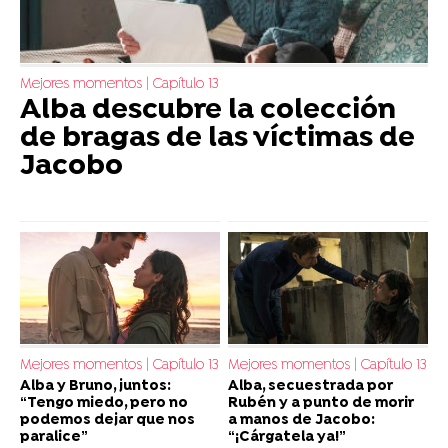
Mejores momentos | Capítulo 13
Alba descubre la colección
de bragas de las víctimas de
Jacobo
Mejores momentos | Capítulo 13
Mejores momentos | Capítulo 13
Alba y Bruno, juntos:
Alba, secuestrada por
“Tengo miedo, pero no
Rubén y a punto de morir
podemos dejar que nos
a manos de Jacobo:
paralice”
“¡Cárgatela ya!”