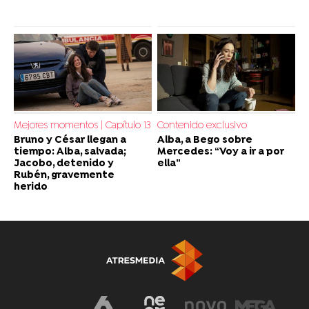
Mejores momentos | Capítulo 13
Contenido exclusivo
Bruno y César llegan a
Alba, a Bego sobre
tiempo: Alba, salvada;
Mercedes: “Voy a ir a por
Jacobo, detenido y
ella”
Rubén, gravemente
herido