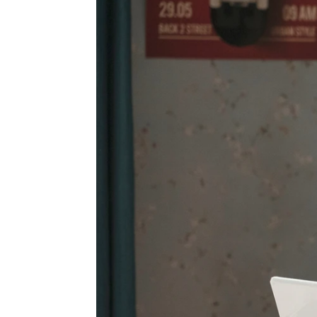
atresplayer
Madrid
Publicado:
20 de junio de 2021, 13:08
Bego ha conseguido entrar
que pertenecían Rubén