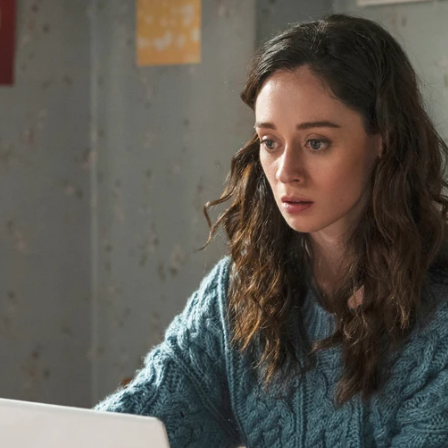
Whatsapp
Facebook
Twitter
Flipboa
 en un foro privado llamado 'Onlybros' al
 y Jacobo. Aunque Rubén ha decidido