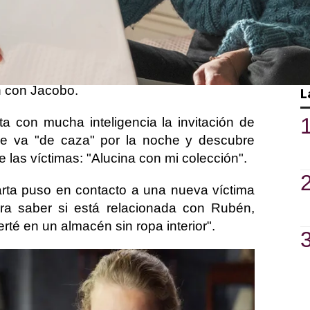
bo sigue en él. Su usuario es Jeycob5, un
e de la violación de Alba.
un perfil falso para intentar obtener más
nombre de Javitojabato han conseguido
n con Jacobo.
L
ita con mucha inteligencia la invitación de
ue va "de caza" por la noche y descubre
 las víctimas: "Alucina con mi colección".
Marta puso en contacto a una nueva víctima
ra saber si está relacionada con Rubén,
té en un almacén sin ropa interior".
n ATRESplayer PREMIUM!