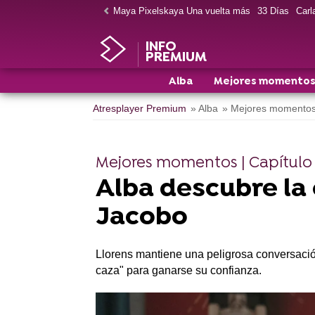
Maya Pixelskaya Una vuelta más
33 Días
Carla
INFO
PREMIUM
Alba
Mejores momento
Atresplayer Premium
» Alba
» Mejores momento
Mejores momentos | Capítulo 
Alba descubre la 
Jacobo
Llorens mantiene una peligrosa conversación
caza" para ganarse su confianza.