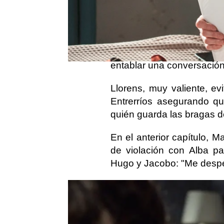
eliminar su cuenta, Jaco
número que cambió la noch
Las amigas se han creado 
información y bajo el 
entablar una conversació
Llorens, muy valiente, ev
Entrerríos asegurando q
quién guarda las bragas de
En el anterior capítulo, 
de violación con Alba pa
Hugo y Jacobo: "Me desper
¡No te pierdas 'Alba' e