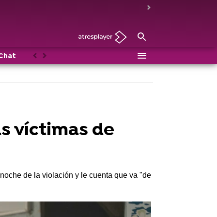
Chat
Conectando con Alba
Anterior
Siguiente
as víctimas de
noche de la violación y le cuenta que va "de