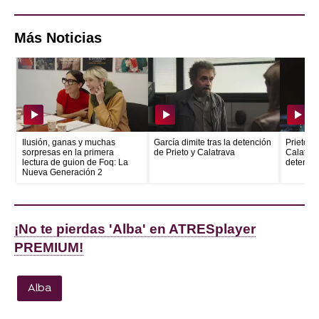
Más Noticias
Ilusión, ganas y muchas
García dimite tras la detención
Prieto e
sorpresas en la primera
de Prieto y Calatrava
Calatrava
lectura de guion de Foq: La
detenid
Nueva Generación 2
¡No te pierdas 'Alba' en ATRESplayer
PREMIUM!
Alba