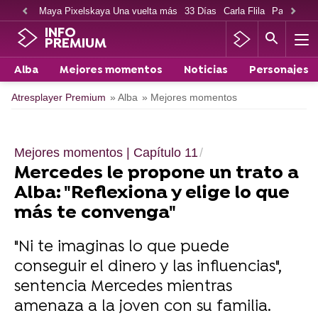
Maya Pixelskaya Una vuelta más
33 Días
Carla Flila
Paco Cabe
INFO
PREMIUM
Alba
Mejores momentos
Noticias
Personajes
Atresplayer Premium
» Alba
» Mejores momentos
Mejores momentos | Capítulo 11
Mercedes le propone un trato a
Alba: "Reflexiona y elige lo que
más te convenga"
"Ni te imaginas lo que puede
conseguir el dinero y las influencias",
sentencia Mercedes mientras
amenaza a la joven con su familia.