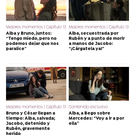
Mejores momentos | Capítulo 13
Mejores momentos | Capítulo 13
Alba y Bruno, juntos:
Alba, secuestrada por
“Tengo miedo, pero no
Rubén y a punto de morir
podemos dejar que nos
a manos de Jacobo:
paralice”
“¡Cárgatela ya!”
Mejores momentos | Capítulo 13
Contenido exclusivo
Bruno y César llegan a
Alba, a Bego sobre
tiempo: Alba, salvada;
Mercedes: “Voy a ir a por
Jacobo, detenido y
ella”
Rubén, gravemente
herido