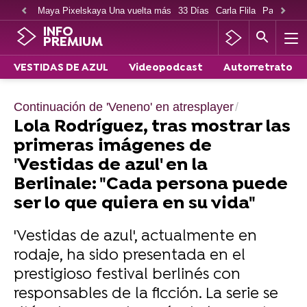
Maya Pixelskaya Una vuelta más
33 Días
Carla Flila
Paco Cabe
INFO
PREMIUM
VESTIDAS DE AZUL
Videopodcast
Autorretrato
Continuación de 'Veneno' en atresplayer
Lola Rodríguez, tras mostrar las
primeras imágenes de
'Vestidas de azul' en la
Berlinale: "Cada persona puede
ser lo que quiera en su vida"
'Vestidas de azul', actualmente en
rodaje, ha sido presentada en el
prestigioso festival berlinés con
responsables de la ficción. La serie se