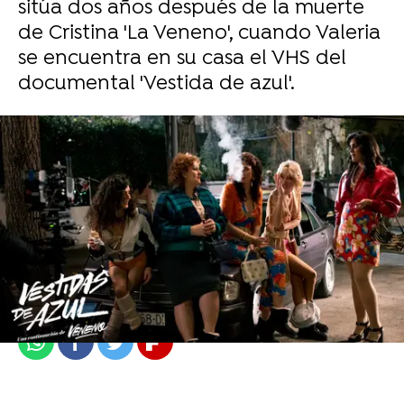
sitúa dos años después de la muerte
de Cristina 'La Veneno', cuando Valeria
se encuentra en su casa el VHS del
documental 'Vestida de azul'.
Sandra Lázaro
Publicado:
21 de febrero de 2023, 14:32
Whatsapp
Facebook
Twitter
Flipboard