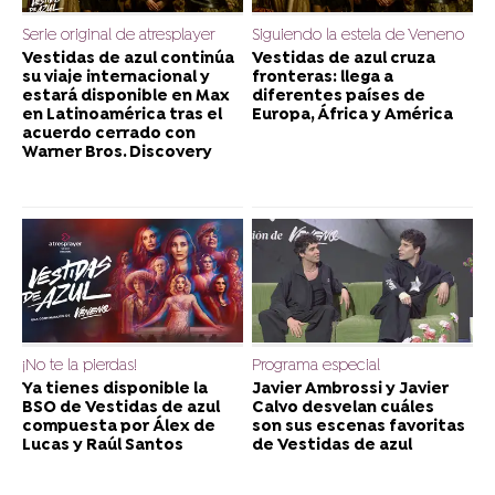
Serie original de atresplayer
Siguiendo la estela de Veneno
Vestidas de azul continúa
Vestidas de azul cruza
su viaje internacional y
fronteras: llega a
estará disponible en Max
diferentes países de
en Latinoamérica tras el
Europa, África y América
acuerdo cerrado con
Warner Bros. Discovery
¡No te la pierdas!
Programa especial
Ya tienes disponible la
Javier Ambrossi y Javier
BSO de Vestidas de azul
Calvo desvelan cuáles
compuesta por Álex de
son sus escenas favoritas
Lucas y Raúl Santos
de Vestidas de azul