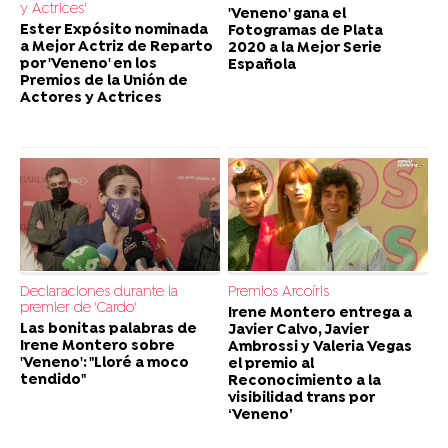
y Actrices'
'Veneno' gana el
Ester Expósito nominada
Fotogramas de Plata
a Mejor Actriz de Reparto
2020 a la Mejor Serie
por 'Veneno' en los
Española
Premios de la Unión de
Actores y Actrices
Declaraciones durante la
Premios Arcoíris
premier de 'Cardo'
Irene Montero entrega a
Las bonitas palabras de
Javier Calvo, Javier
Irene Montero sobre
Ambrossi y Valeria Vegas
'Veneno': "Lloré a moco
el premio al
tendido"
Reconocimiento a la
visibilidad trans por
‘Veneno’