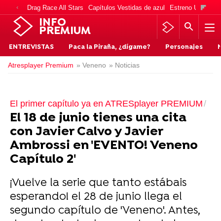
Drag Race All Stars
Capítulos Vestidas de azul
Estreno Una vida
INFO
PREMIUM
ENTREVISTAS
Paca la Piraña, ¿dígame?
Personajes
Atresplayer Premium
» Veneno
» Noticias
El primer capítulo ya en ATRESplayer PREMIUM
El 18 de junio tienes una cita
con Javier Calvo y Javier
Ambrossi en 'EVENTO! Veneno
Capítulo 2'
¡Vuelve la serie que tanto estábais
esperando! el 28 de junio llega el
segundo capítulo de 'Veneno'. Antes,