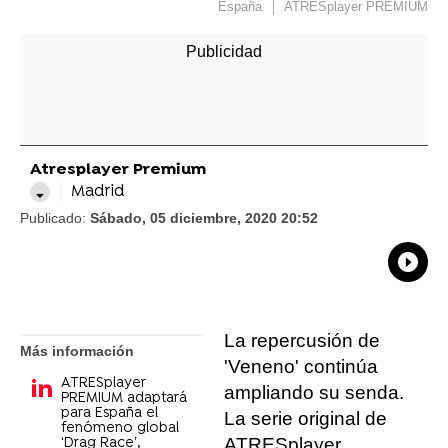
España
ATRESplayer PREMIUM
Atresplayer Premium
Madrid
Publicado:
Sábado, 05 diciembre, 2020 20:52
What
Comp
La repercusión de
Más información
'Veneno' continúa
ATRESplayer
ampliando su senda.
PREMIUM adaptará
para España el
La serie original de
fenómeno global
ATRESplayer
‘Drag Race’,