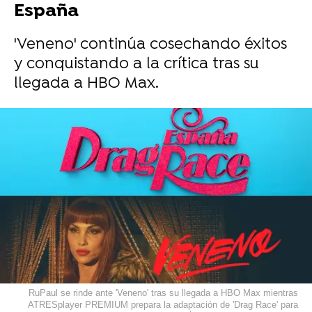
España
'Veneno' continúa cosechando éxitos
y conquistando a la crítica tras su
llegada a HBO Max.
RuPaul se rinde ante 'Veneno' tras su llegada a HBO Max mientras
ATRESplayer PREMIUM prepara la adaptación de 'Drag Race' para