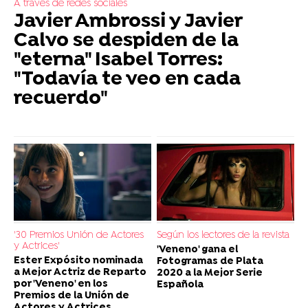
A través de redes sociales
Javier Ambrossi y Javier
Calvo se despiden de la
"eterna" Isabel Torres:
"Todavía te veo en cada
recuerdo"
'30 Premios Unión de Actores
Según los lectores de la revista
y Actrices'
'Veneno' gana el
Ester Expósito nominada
Fotogramas de Plata
a Mejor Actriz de Reparto
2020 a la Mejor Serie
por 'Veneno' en los
Española
Premios de la Unión de
Actores y Actrices