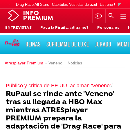
Drag Race All Stars
Capítulos Vestidas de azul
Estreno Una vida
INFO
PREMIUM
ENTREVISTAS
Paca la Piraña, ¿dígame?
Personajes
REINAS
SUPREMME DE LUXE
JURADO
MOME
Atresplayer Premium
» Veneno
» Noticias
Público y crítica de EE.UU. aclaman 'Veneno'
RuPaul se rinde ante 'Veneno'
tras su llegada a HBO Max
mientras ATRESplayer
PREMIUM prepara la
adaptación de 'Drag Race' para