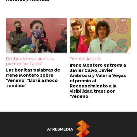
Declaraciones durante la
Premios Arcoíris
premier de 'Cardo'
Irene Montero entrega a
Las bonitas palabras de
Javier Calvo, Javier
Irene Montero sobre
Ambrossi y Valeria Vegas
'Veneno': "Lloré a moco
el premio al
tendido"
Reconocimiento a la
visibilidad trans por
‘Veneno’