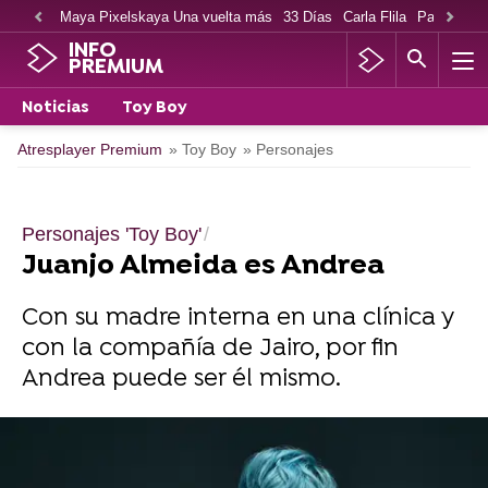
Maya Pixelskaya Una vuelta más
33 Días
Carla Flila
Paco Cabe
INFO
PREMIUM
Noticias
Toy Boy
Atresplayer Premium
» Toy Boy
» Personajes
Personajes 'Toy Boy'
Juanjo Almeida es Andrea
Con su madre interna en una clínica y
con la compañía de Jairo, por fin
Andrea puede ser él mismo.