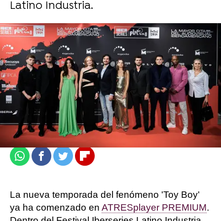
Latino Industria.
atresplayer
Madrid
Actualizado:
30 de septiembre de 2021, 13:43
Publicado:
30 de septiembre de 2021, 13:40
Whatsapp
Facebook
Twitter
Flipboard
La nueva temporada del fenómeno 'Toy Boy'
ya ha comenzado en
ATRESplayer PREMIUM
.
Dentro del Festival Iberseries Latino Industria,