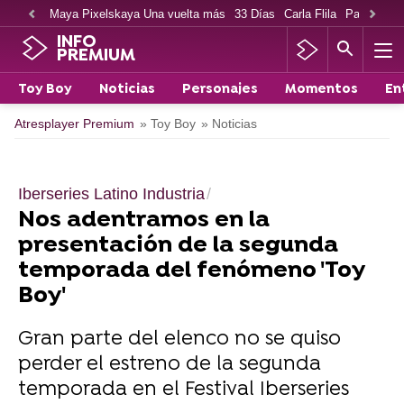
Maya Pixelskaya Una vuelta más
33 Días
Carla Flila
Paco Cabe
INFO
PREMIUM
Toy Boy
Noticias
Personajes
Momentos
En
Atresplayer Premium
» Toy Boy
» Noticias
Iberseries Latino Industria
Nos adentramos en la
presentación de la segunda
temporada del fenómeno 'Toy
Boy'
Gran parte del elenco no se quiso
perder el estreno de la segunda
temporada en el Festival Iberseries