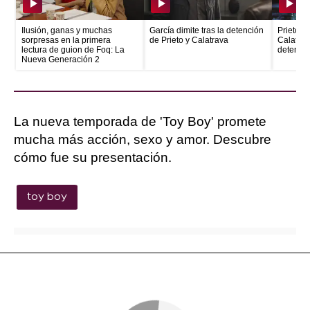
Ilusión, ganas y muchas
García dimite tras la detención
Prieto e
sorpresas en la primera
de Prieto y Calatrava
Calatrava
lectura de guion de Foq: La
detenid
Nueva Generación 2
La nueva temporada de 'Toy Boy' promete
mucha más acción, sexo y amor. Descubre
cómo fue su presentación.
toy boy