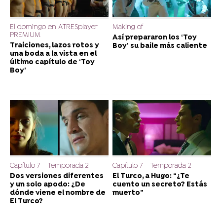
El domingo en ATRESplayer
Making of
PREMIUM
Así prepararon los ‘Toy
Traiciones, lazos rotos y
Boy’ su baile más caliente
una boda a la vista en el
último capítulo de ‘Toy
Boy’
Capítulo 7 – Temporada 2
Capítulo 7 – Temporada 2
Dos versiones diferentes
El Turco, a Hugo: “¿Te
y un solo apodo: ¿De
cuento un secreto? Estás
dónde viene el nombre de
muerto”
El Turco?