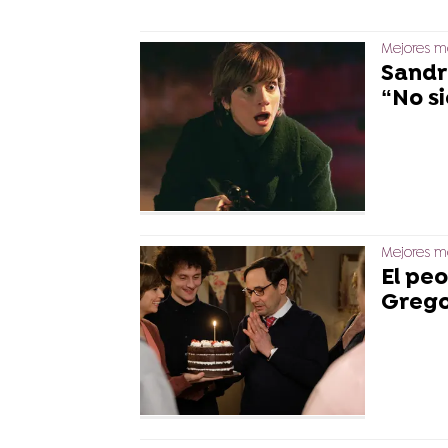
Mejores mo
Sandr
“No s
Mejores mo
El peo
Gregor