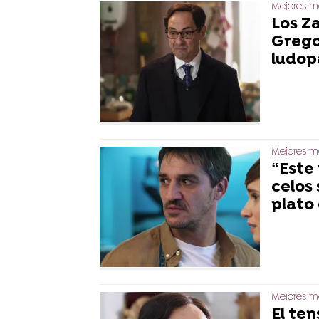
Mejores mo
Los Za
Grego
ludop
Mejores mo
“Este 
celos 
plato
Mejores mo
El te