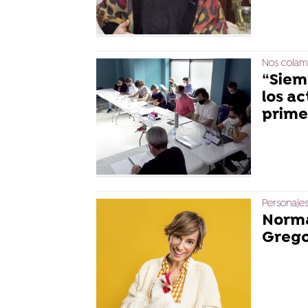
Nos colamo
“Siem
los ac
prime
Personajes
Norma
Grego