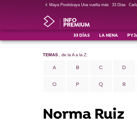
Maya Pixelskaya Una vuelta más
33 Días
Carla
INFO
PREMIUM
33 DÍAS
LA NENA
PYJ
TEMAS
, de la A a la Z:
A
B
C
D
O
P
Q
R
Norma Ruiz