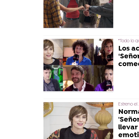
“Todo lo q
Los a
‘Señor
comed
Estreno e
Norma
'Señor
llevar
emoti