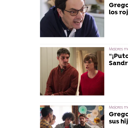
Grego
los ro
Mejores mo
“¡Put
Sandra
Mejores mo
Grego
sus hi