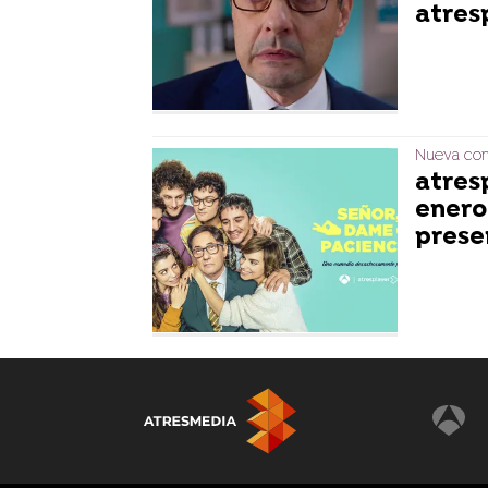
atres
Nueva co
atres
enero
presen