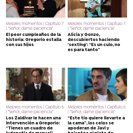
Mejores momentos | Capítulo 7
Mejores momentos | Capítulo 7
| ‘Señor, dame paciencia’
| ‘Señor, dame paciencia’
El peor cumpleaños de la
Alicia y Gonzo,
historia: Gregorio estalla
descubiertos haciendo
con sus hijos
‘sexting’: “Es un culo, no
es para tanto”
Mejores momentos | Capítulo 6
Mejores momentos | Capítulo 6
| ‘Señor, dame paciencia’
| ‘Señor, dame paciencia’
Los Zaldívar le hacen una
“Este tío quiere llevarte a
intervención a Gregorio:
la cama”, los celos se
“Tienes un cuadro de
apoderan de Javi y