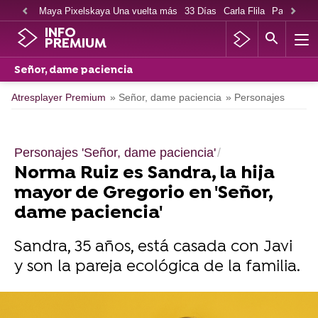
Maya Pixelskaya Una vuelta más
33 Días
Carla Flila
Paco Cabe
INFO
PREMIUM
Señor, dame paciencia
Atresplayer Premium
» Señor, dame paciencia
» Personajes
Personajes 'Señor, dame paciencia'
Norma Ruiz es Sandra, la hija
mayor de Gregorio en 'Señor,
dame paciencia'
Sandra, 35 años, está casada con Javi
y son la pareja ecológica de la familia.