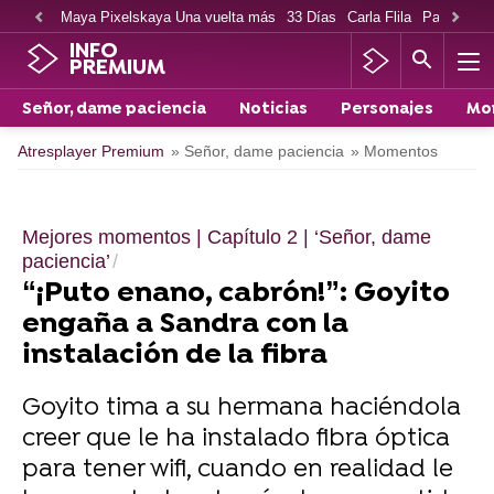
Maya Pixelskaya Una vuelta más
33 Días
Carla Flila
Paco Cabe
INFO
PREMIUM
Señor, dame paciencia
Noticias
Personajes
Mo
Atresplayer Premium
» Señor, dame paciencia
» Momentos
Mejores momentos | Capítulo 2 | ‘Señor, dame
paciencia’
“¡Puto enano, cabrón!”: Goyito
engaña a Sandra con la
instalación de la fibra
Goyito tima a su hermana haciéndola
creer que le ha instalado fibra óptica
para tener wifi, cuando en realidad le