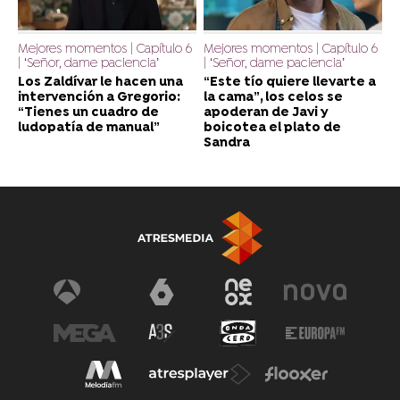
Mejores momentos | Capítulo 6
Mejores momentos | Capítulo 6
| ‘Señor, dame paciencia’
| ‘Señor, dame paciencia’
Los Zaldívar le hacen una
“Este tío quiere llevarte a
intervención a Gregorio:
la cama”, los celos se
“Tienes un cuadro de
apoderan de Javi y
ludopatía de manual”
boicotea el plato de
Sandra