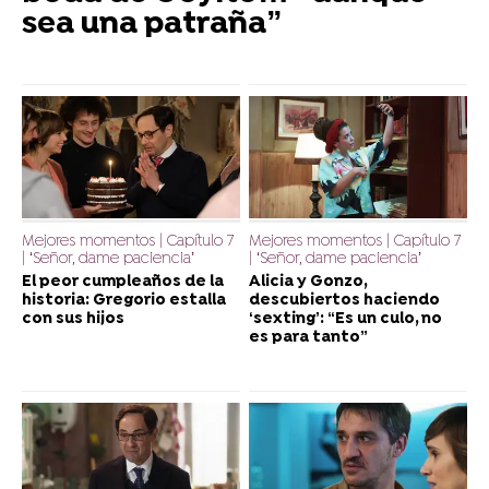
sea una patraña”
Mejores momentos | Capítulo 7
Mejores momentos | Capítulo 7
| ‘Señor, dame paciencia’
| ‘Señor, dame paciencia’
El peor cumpleaños de la
Alicia y Gonzo,
historia: Gregorio estalla
descubiertos haciendo
con sus hijos
‘sexting’: “Es un culo, no
es para tanto”