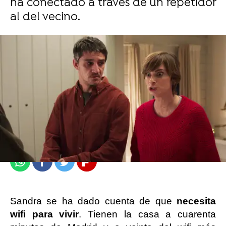
ha conectado a través de un repetidor
al del vecino.
atresplayer
Madrid
Publicado:
09 de enero de 2022, 15:53
Whatsapp
Facebook
Twitter
Flipboard
Sandra se ha dado cuenta de que
necesita
wifi para vivir
. Tienen la casa a cuarenta