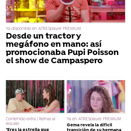
Ya disponible en ATRESplayer PREMIUM
Desde un tractor y
megáfono en mano: así
promocionaba Pupi Poisson
el show de Campaspero
Contenido extra | Reinas al
Ya en ATRESplayer PREMIUM
rescate
Gema revela la difícil
"Eres la estrella que
transición de su hermana