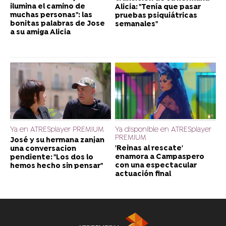
ilumina el camino de
Alicia: "Tenía que pasar
muchas personas": las
pruebas psiquiátricas
bonitas palabras de Jose
semanales"
a su amiga Alicia
Ya en ATRESplayer PREMIUM
Ya disponible en ATRESplayer
PREMIUM
José y su hermana zanjan
'Reinas al rescate'
una conversacion
enamora a Campaspero
pendiente: "Los dos lo
con una espectacular
hemos hecho sin pensar"
actuación final