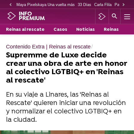
Maya Pixelskaya Una vuelta más
33 Días
Carla Flila
Paco Cabe
INFO
PREMIUM
Reinas al rescate
Casos
Noticias
Reinas
Contenido Extra | Reinas al rescate
Supremme de Luxe decide
crear una obra de arte en honor
al colectivo LGTBIQ+ en 'Reinas
al rescate'
En su viaje a Linares, las 'Reinas al
Rescate' quieren iniciar una revolución
y normalizar el colectivo LGTBIQ+ en
la ciudad.