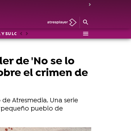
 Y SU LOCO MUNDO
DRAG RACE
LOS PROTEGIDOS: U
Anterior
Siguiente
er de 'No se lo
sobre el crimen de
o de Atresmedia. Una serie
un pequeño pueblo de