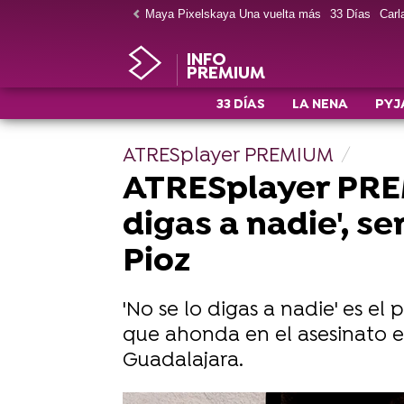
Maya Pixelskaya Una vuelta más
33 Días
Carla
INFO
PREMIUM
33 DÍAS
LA NENA
PYJ
ATRESplayer PREMIUM
ATRESplayer PREMI
digas a nadie', s
Pioz
'No se lo digas a nadie' es e
que ahonda en el asesinato e
Guadalajara.