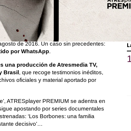
n de Pioz está compuesta por cinco
 en 2023
.
RESplayer PREMIUM
ahonda en el
brasileña en Pioz, un pequeño pueblo de
agosto de 2016. Un caso sin precedentes:
L
rtido por WhatsApp
.
 es una producción de Atresmedia TV,
 Brasil
, que recoge testimonios inéditos,
hivos oficiales y material aportado por
die’, ATRESplayer PREMIUM se adentra en
y sigue apostando por series documentales
strenadas: ‘Los Borbones: una familia
instante decisivo’…