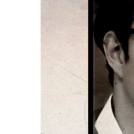
atresplayer
Madrid
Publicado:
04 de octubre de 2022, 11:37
ATRESplayer PREMIUM
l
el primer true crime de la