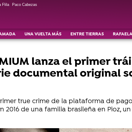
 Flila
Paco Cabezas
AMADA
UNA VUELTA MÁS
ENTRE TIERRAS
RAFAELA
UM lanza el primer tráil
erie documental original 
l primer true crime de la plataforma de pag
n 2016 de una familia brasileña en Pioz, 