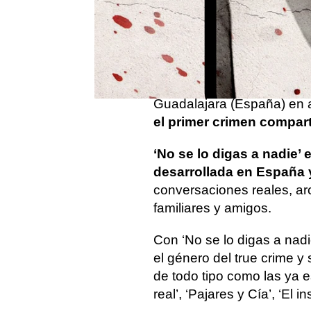
documental sobre el crime
episodios y
se estrenará
Este nuevo original de
AT
asesinato de una familia 
Guadalajara (España) en 
el primer crimen compa
‘No se lo digas a nadie’
desarrollada en España y
conversaciones reales, arc
familiares y amigos.
Con ‘No se lo digas a na
el género del true crime 
de todo tipo como las ya e
real’, ‘Pajares y Cía’, ‘El 