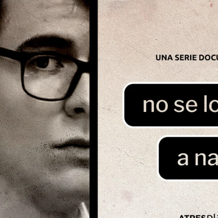
Whatsapp
Facebook
Twitter
Flipboa
anza el tráiler de
‘No se lo digas a nadie’
,
 plataforma de pago de Atresmedia. La serie