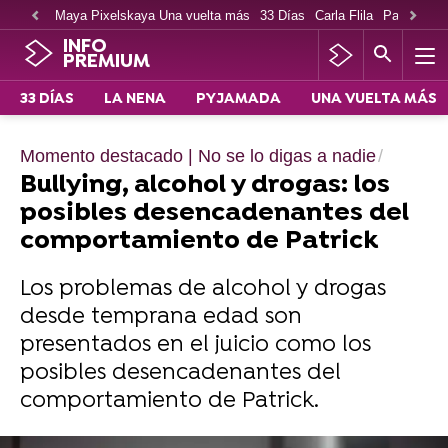
Maya Pixelskaya Una vuelta más
33 Días
Carla Flila
Paco Cabe
INFO
PREMIUM
33 DÍAS
LA NENA
PYJAMADA
UNA VUELTA MÁS
Momento destacado | No se lo digas a nadie
Bullying, alcohol y drogas: los
posibles desencadenantes del
comportamiento de Patrick
Los problemas de alcohol y drogas
desde temprana edad son
presentados en el juicio como los
posibles desencadenantes del
comportamiento de Patrick.