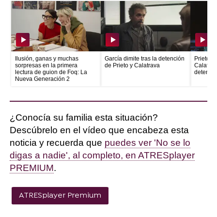
Ilusión, ganas y muchas
García dimite tras la detención
Prieto e
sorpresas en la primera
de Prieto y Calatrava
Calatrava
lectura de guion de Foq: La
detenid
Nueva Generación 2
¿Conocía su familia esta situación?
Descúbrelo en el vídeo que encabeza esta
noticia y recuerda que
puedes ver 'No se lo
digas a nadie', al completo, en ATRESplayer
PREMIUM
.
ATRESplayer Premium