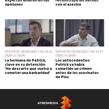
expertos difieren en sus
reconstruye los hechos
opiniones
con el asesino
Momento destacado | No se lo
Momento destacado | No se lo
digas a nadie
digas a nadie
La hermana de Patrick,
Los antecedentes:
clave en su detención:
Patrick ya había
"No descarto que vuelva a
cometido un crimen
cometer una barbaridad"
antes de los asesinatos
de Pioz