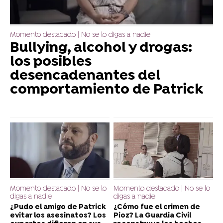
Momento destacado | No se lo digas a nadie
Bullying, alcohol y drogas:
los posibles
desencadenantes del
comportamiento de Patrick
Momento destacado | No se lo
Momento destacado | No se lo
digas a nadie
digas a nadie
¿Pudo el amigo de Patrick
¿Cómo fue el crimen de
evitar los asesinatos? Los
Pioz? La Guardia Civil