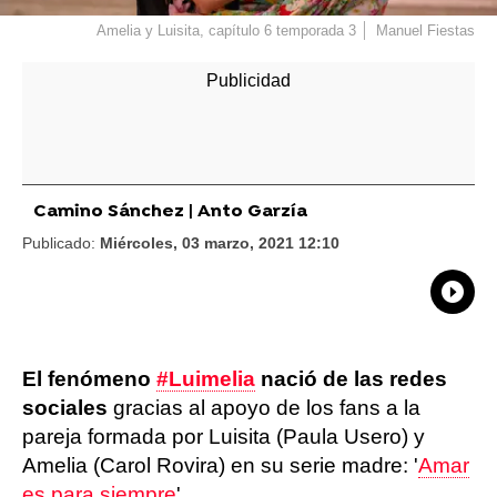
Amelia y Luisita, capítulo 6 temporada 3
Manuel Fiestas
Camino Sánchez | Anto Garzía
Publicado:
Miércoles, 03 marzo, 2021 12:10
What
Comp
El fenómeno
#Luimelia
nació de las redes
sociales
gracias al apoyo de los fans a la
pareja formada por Luisita (Paula Usero) y
Amelia (Carol Rovira) en su serie madre: '
Amar
es para siempre
'.