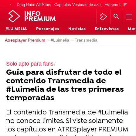
Drag Race All Stars
Capítulos Vestidas de azul
Estreno Una vida
INFO
PREMIUM
#LUIMELIA
Personajes
Noticias
Entrevistas
Mo
Atresplayer Premium
» #Luimelia
» Transmedia
Solo apto para fans
Guía para disfrutar de todo el
contenido Transmedia de
#Luimelia de las tres primeras
temporadas
El contenido Transmedia de #Luimelia
no conoce límites. Si viste solamente
los capítulos en ATRESplayer PREMIUM