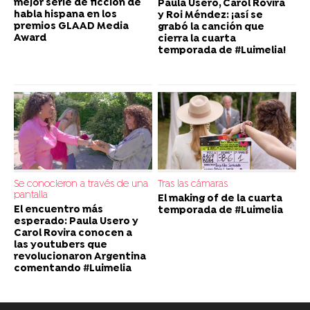
mejor serie de ficción de
Paula Usero, Carol Rovira
habla hispana en los
y Roi Méndez: ¡así se
premios GLAAD Media
grabó la canción que
Award
cierra la cuarta
temporada de #Luimelia!
Se conocieron a través de una
Tras las cámaras
pantalla
El making of de la cuarta
El encuentro más
temporada de #Luimelia
esperado: Paula Usero y
Carol Rovira conocen a
las youtubers que
revolucionaron Argentina
comentando #Luimelia