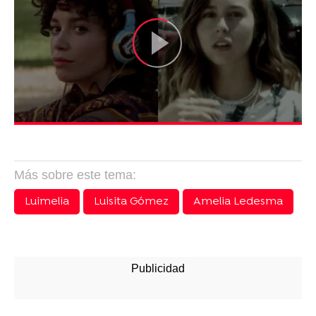
Más sobre este tema:
Luimelia
Luisita Gómez
Amelia Ledesma