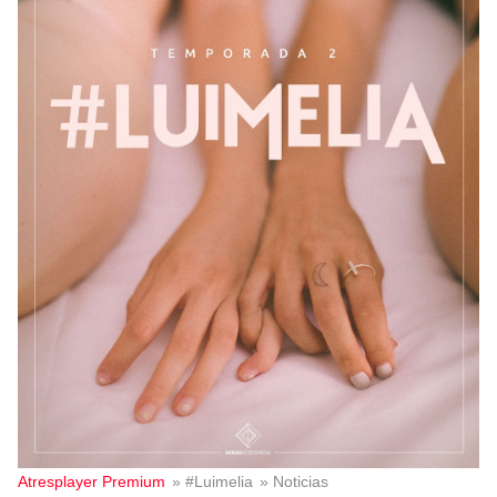
Atresplayer Premium
» #Luimelia
» Noticias