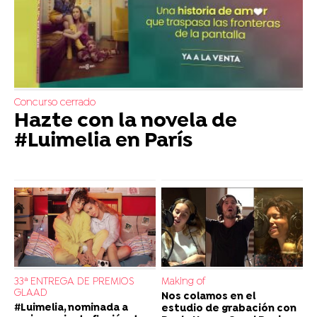
Concurso cerrado
Hazte con la novela de
#Luimelia en París
33ª ENTREGA DE PREMIOS
Making of
GLAAD
Nos colamos en el
#Luimelia, nominada a
estudio de grabación con