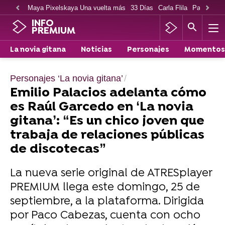
Maya Pixelskaya Una vuelta más
33 Días
Carla Flila
Paco Cabe
INFO
PREMIUM
La novia gitana
Noticias
Personajes
Momentos
Personajes ‘La novia gitana’
Emilio Palacios adelanta cómo
es Raúl Garcedo en ‘La novia
gitana’: “Es un chico joven que
trabaja de relaciones públicas
de discotecas”
La nueva serie original de ATRESplayer
PREMIUM llega este domingo, 25 de
septiembre, a la plataforma. Dirigida
por Paco Cabezas, cuenta con ocho