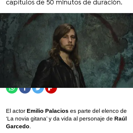
capítulos de 50 minutos de duración.
Carmen Marar
Madrid
Publicado:
23 de septiembre de 2022, 13:21
Whatsapp
Facebook
Twitter
Flipboard
El actor
Emilio Palacios
es parte del elenco de
‘La novia gitana’ y da vida al personaje de
Raúl
Garcedo
.