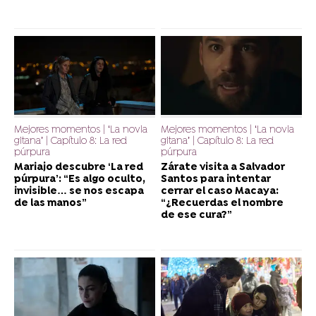
Mejores momentos | ‘La novia
Mejores momentos | ‘La novia
gitana’ | Capítulo 8: La red
gitana’ | Capítulo 8: La red
púrpura
púrpura
Mariajo descubre ‘La red
Zárate visita a Salvador
púrpura’: “Es algo oculto,
Santos para intentar
invisible… se nos escapa
cerrar el caso Macaya:
de las manos”
“¿Recuerdas el nombre
de ese cura?”