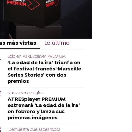
as más vistas
Lo último
Solo en ATRESplayer PREMIUM
‘La edad de la ira’ triunfa en
el festival francés ‘Marseille
Series Stories’ con dos
premios
Nueva serie original
ATRESplayer PREMIUM
estrenará ‘La edad de la ira’
en febrero y lanza sus
primeras imágenes
¡Demuestra que sabes todo!