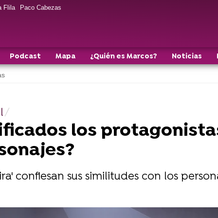
 Flila
Paco Cabezas
Podcast
Mapa
¿Quién es Marcos?
Noticias
as
l
ificados los protagonista
rsonajes?
ira' confiesan sus similitudes con los perso