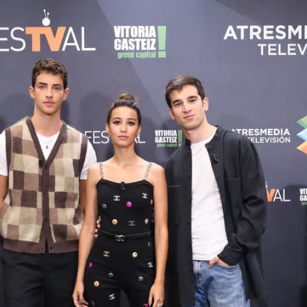
Whatsapp
Facebook
Twitter
Flipboa
de Vitoria 2021, se ha celebrado la rueda
 ira', la nueva serie original de