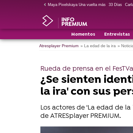
Maya Pixelskaya Una vuelta más
33 Días
Carla
INFO
PREMIUM
Momentos
Entrevistas
Atresplayer Premium
» La edad de la ira
» Notici
Rueda de prensa en el FesTVa
¿Se sienten ident
la ira' con sus pe
Los actores de 'La edad de la 
de ATRESplayer PREMIUM.