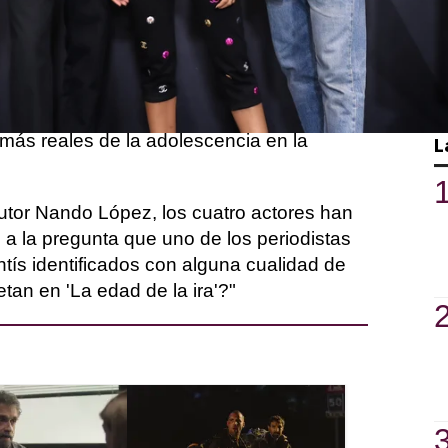
 se estrenará muy pronto en la
ri, Daniel Ibáñez y Carlos Alcaide forman
onistas de esta serie que revive los
más reales de la adolescencia en la
L
utor Nando López, los cuatro actores han
 a la pregunta que uno de los periodistas
tís identificados con alguna cualidad de
etan en 'La edad de la ira'?"