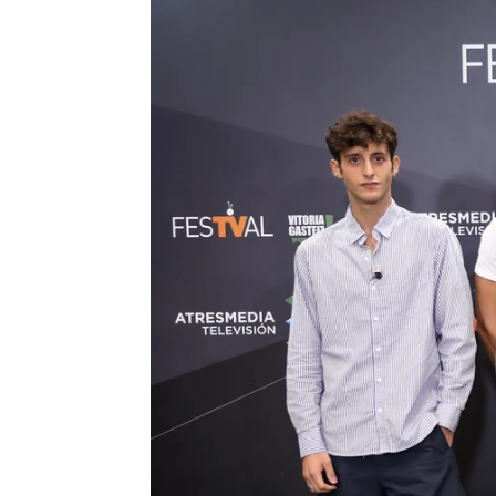
atresplayer
Madrid
Publicado:
02 de septiembre de 2021, 10:52
En la jornada del FesTVal 
de prensa de 'La edad de la