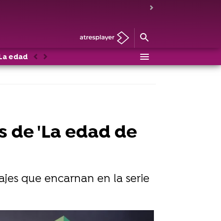
La edad de la ira
Personajes
Anterior
Siguiente
s de 'La edad de
najes que encarnan en la serie