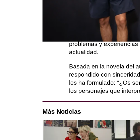
ATRESplayer PREMIUM que
plataforma digital.
Manu Ríos, Amaia Aberastu
parte del elenco de protag
problemas y experiencias 
actualidad.
Basada en la novela del a
respondido con sinceridad
les ha formulado: "¿Os sen
los personajes que interpr
Más Noticias