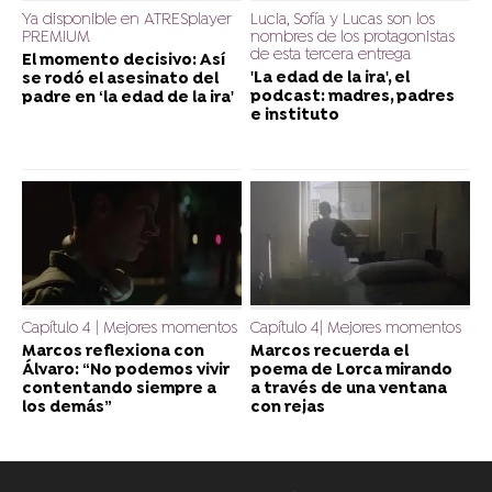
Ya disponible en ATRESplayer
Lucia, Sofía y Lucas son los
PREMIUM
nombres de los protagonistas
de esta tercera entrega
El momento decisivo: Así
'La edad de la ira', el
se rodó el asesinato del
podcast: madres, padres
padre en ‘la edad de la ira'
e instituto
Capítulo 4 | Mejores momentos
Capítulo 4| Mejores momentos
Marcos reflexiona con
Marcos recuerda el
Álvaro: “No podemos vivir
poema de Lorca mirando
contentando siempre a
a través de una ventana
los demás”
con rejas