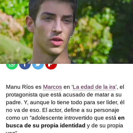
atresplayer
Madrid
Publicado:
03 de marzo de 2022, 11:08
Whatsapp
Facebook
Twitter
Flipboard
Manu Ríos es
Marcos
en ‘
La edad de la ira
’, el
protagonista que está acusado de matar a su
padre. Y, aunque lo tiene todo para ser líder, él
no va de eso. El actor, define a su personaje
como un “adolescente introvertido que está
en
busca de su propia identidad
y de su propia