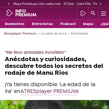
Maya Pixelskaya Una vuelta más
33 Días
Carla Flila
Paco Cabe
INFO
PREMIUM
Momentos
Entrevistas
Podcast
Mapa
¿Qui
Atresplayer Premium
» La edad de la ira
» Entrevistas
“Me llevo amistades increíbles"
Anécdotas y curiosidades,
descubre todos los secretos del
rodaje de Manu Ríos
¡Ya tienes disponible ‘La edad de la
ira’ en
ATRESplayer PREMIUM
!