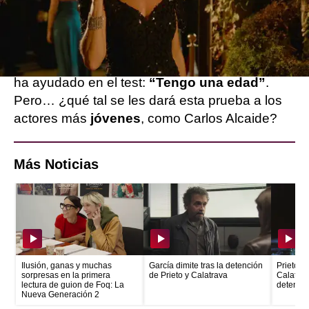
deberán responder.
La
experiencia
de las actrices más veteranas,
como Belén Rueda o Belinda Washington les
ha ayudado en el test:
“Tengo una edad”
.
Pero… ¿qué tal se les dará esta prueba a los
actores más
jóvenes
, como Carlos Alcaide?
Más Noticias
Ilusión, ganas y muchas
García dimite tras la detención
Prieto e
sorpresas en la primera
de Prieto y Calatrava
Calatrava
lectura de guion de Foq: La
detenid
Nueva Generación 2