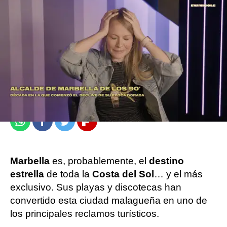
Guillermo García Maroto
Publicado:
11 de julio de 2024, 09:03
Whatsapp
Facebook
Twitter
Flipboard
Marbella
es, probablemente, el
destino
estrella
de toda la
Costa del Sol
… y el más
exclusivo. Sus playas y discotecas han
convertido esta ciudad malagueña en uno de
los principales reclamos turísticos.