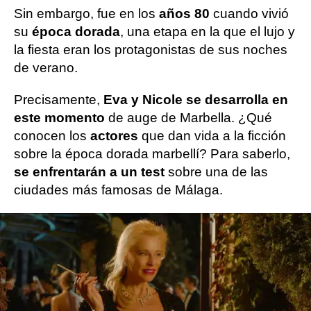
Sin embargo, fue en los
años 80
cuando vivió
su
época dorada
, una etapa en la que el lujo y
la fiesta eran los protagonistas de sus noches
de verano.
Precisamente,
Eva y Nicole se desarrolla en
este momento
de auge de Marbella. ¿Qué
conocen los
actores
que dan vida a la ficción
sobre la época dorada marbellí? Para saberlo,
se enfrentarán a un test
sobre una de las
ciudades más famosas de Málaga.
¿Cómo se llamaba la
verdadera reina
de la
noche
marbellí
? ¿Cómo se les conoce a los
famosos
que veranean en Marbella? ¿Ha
veraneado allí
Marlon Brando
? Son algunas
de las
preguntas
que los protagonistas