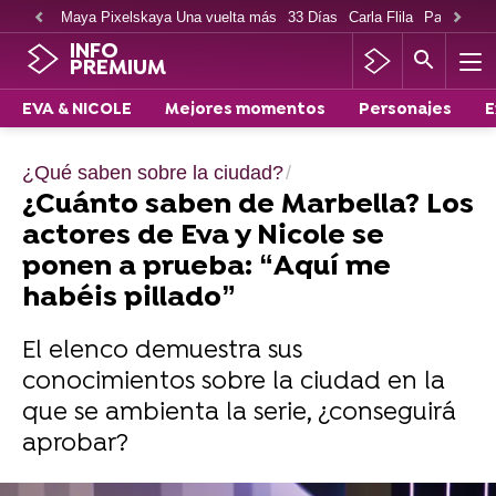
Maya Pixelskaya Una vuelta más
33 Días
Carla Flila
Paco Cabe
INFO
PREMIUM
EVA & NICOLE
Mejores momentos
Personajes
E
¿Qué saben sobre la ciudad?
¿Cuánto saben de Marbella? Los
actores de Eva y Nicole se
ponen a prueba: “Aquí me
habéis pillado”
El elenco demuestra sus
conocimientos sobre la ciudad en la
que se ambienta la serie, ¿conseguirá
aprobar?