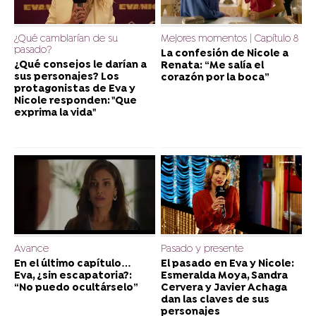
¿Qué cambiarían de su
Mejores momentos | Capítulo 8
pasado?
La confesión de Nicole a
¿Qué consejos le darían a
Renata: “Me salía el
sus personajes? Los
corazón por la boca”
protagonistas de Eva y
Nicole responden: "Que
exprima la vida"
Avance
Pasado y presente
En el último capítulo…
El pasado en Eva y Nicole:
Eva, ¿sin escapatoria?:
Esmeralda Moya, Sandra
“No puedo ocultárselo”
Cervera y Javier Achaga
dan las claves de sus
personajes