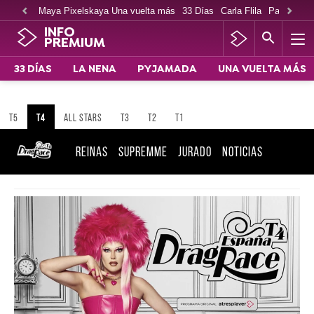
Maya Pixelskaya Una vuelta más
33 Días
Carla Flila
Paco Cabe
INFO
PREMIUM
33 DÍAS
LA NENA
PYJAMADA
UNA VUELTA MÁS
T5
T4
ALL STARS
T3
T2
T1
REINAS
SUPREMME
JURADO
NOTICIAS