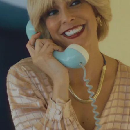
Whatsapp
Facebook
Twitter
Flipboa
talles sobre ‘Cristo y Rey’, la nueva
te
15 de diciembre en ATRESplayer
to (Jaime Lorente) y Bárbara Rey (Belén