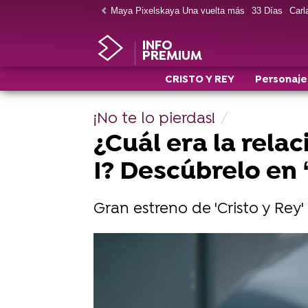
Maya Pixelskaya Una vuelta más
33 Días
Carla
INFO
PREMIUM
CRISTO Y REY
Personaje
¡No te lo pierdas!
¿Cuál era la rela
I? Descúbrelo en ‘
Gran estreno de 'Cristo y Rey