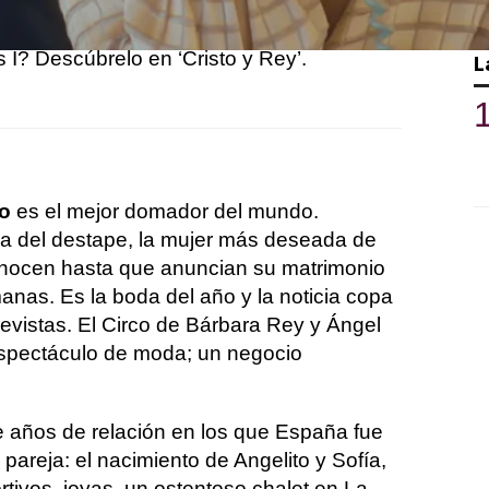
mediática de la sociedad española durante
glo XX. ¿Cuál era la relación de Bárbara
 I? Descúbrelo en ‘Cristo y Rey’.
L
to
es el mejor domador del mundo.
usa del destape, la mujer más deseada de
nocen hasta que anuncian su matrimonio
anas. Es la boda del año y la noticia copa
revistas. El Circo de Bárbara Rey y Ángel
 espectáculo de moda; un negocio
 años de relación en los que España fue
a pareja: el nacimiento de Angelito y Sofía,
tivos, joyas, un ostentoso chalet en La