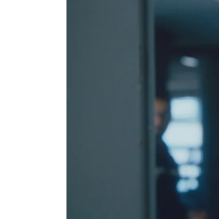
atresplayer
Publicado:
01 de enero de 2023, 12:24
Cada vez conocemos más de
serie que se estrenará es
PREMIUM.
El día a día de Ángel Cris