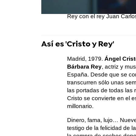
Cuesta) marcó la agenda 
las últimas décadas del si
Rey con el rey Juan Carlos
Así es 'Cristo y Rey'
Madrid, 1979.
Ángel Cris
Bárbara Rey
, actriz y m
España. Desde que se co
transcurren sólo unas sem
las portadas de todas las 
Cristo se convierte en el
millonario.
Dinero, fama, lujo… Nueve
testigo de la felicidad de l
la compra de coches depor