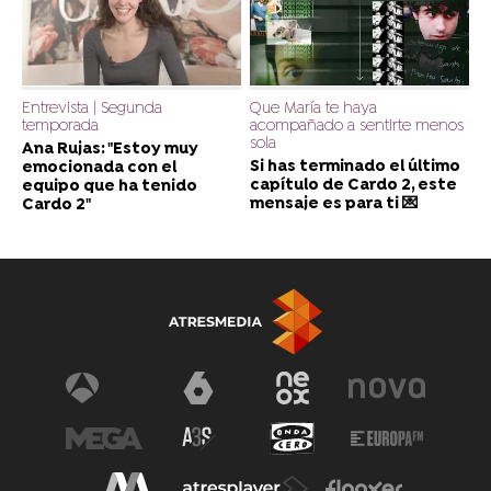
Entrevista | Segunda
Que María te haya
temporada
acompañado a sentirte menos
sola
Ana Rujas: "Estoy muy
Si has terminado el último
emocionada con el
capítulo de Cardo 2, este
equipo que ha tenido
mensaje es para ti 💌
Cardo 2"