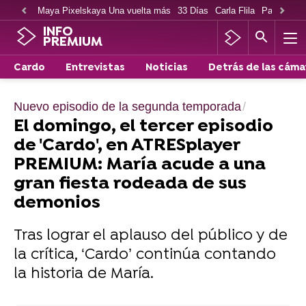
Maya Pixelskaya Una vuelta más
33 Días
Carla Flila
Paco Cabe
INFO
PREMIUM
Cardo
Entrevistas
Noticias
Detrás de las cáma
Nuevo episodio de la segunda temporada
El domingo, el tercer episodio
de 'Cardo', en ATRESplayer
PREMIUM: María acude a una
gran fiesta rodeada de sus
demonios
Tras lograr el aplauso del público y de
la crítica, ‘Cardo’ continúa contando
la historia de María.