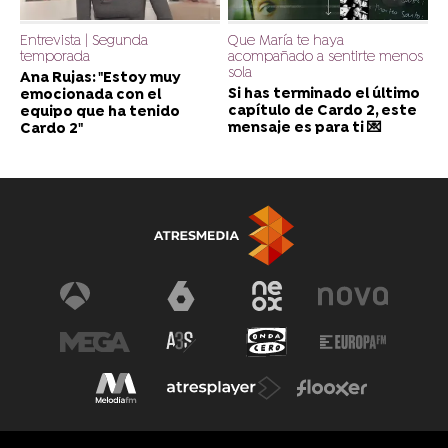
Entrevista | Segunda
Que María te haya
temporada
acompañado a sentirte menos
sola
Ana Rujas: "Estoy muy
Si has terminado el último
emocionada con el
capítulo de Cardo 2, este
equipo que ha tenido
mensaje es para ti 💌
Cardo 2"