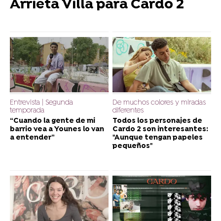
Arrieta Villa para Cardo 2
Entrevista | Segunda
De muchos colores y miradas
temporada
diferentes
“Cuando la gente de mi
Todos los personajes de
barrio vea a Younes lo van
Cardo 2 son interesantes:
a entender”
"Aunque tengan papeles
pequeños"