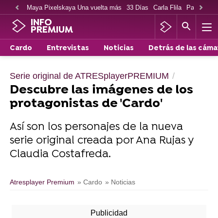
Maya Pixelskaya Una vuelta más
33 Días
Carla Flila
Paco Cabe
INFO
PREMIUM
Cardo
Entrevistas
Noticias
Detrás de las cáma
Serie original de ATRESplayerPREMIUM
Descubre las imágenes de los
protagonistas de 'Cardo'
Así son los personajes de la nueva
serie original creada por Ana Rujas y
Claudia Costafreda.
Atresplayer Premium
» Cardo
» Noticias