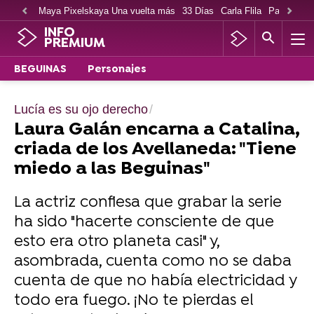
Maya Pixelskaya Una vuelta más
33 Días
Carla Flila
Paco Cabe
INFO
PREMIUM
BEGUINAS
Personajes
Lucía es su ojo derecho
Laura Galán encarna a Catalina,
criada de los Avellaneda: "Tiene
miedo a las Beguinas"
La actriz confiesa que grabar la serie
ha sido "hacerte consciente de que
esto era otro planeta casi" y,
asombrada, cuenta como no se daba
cuenta de que no había electricidad y
todo era fuego. ¡No te pierdas el