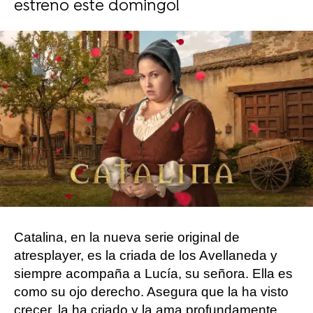
estreno este domingo!
Carmen Marar | Carmen Pardo
Publicado:
24 de abril de 2024, 13:48
Whatsapp
Facebook
Twitter
Flipboard
Catalina, en la nueva serie original de
atresplayer, es la criada de los Avellaneda y
siempre acompaña a Lucía, su señora. Ella es
como su ojo derecho. Asegura que la ha visto
crecer, la ha criado y la ama profundamente.