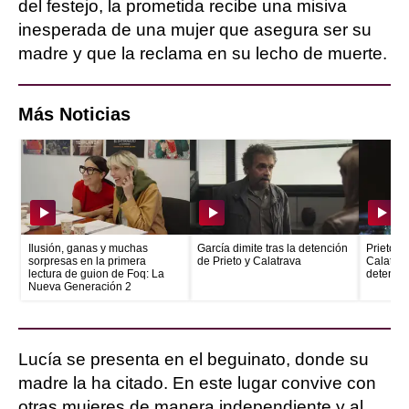
del festejo, la prometida recibe una misiva
inesperada de una mujer que asegura ser su
madre y que la reclama en su lecho de muerte.
Más Noticias
Ilusión, ganas y muchas
García dimite tras la detención
Prieto e
sorpresas en la primera
de Prieto y Calatrava
Calatrava
lectura de guion de Foq: La
detenid
Nueva Generación 2
Lucía se presenta en el beguinato, donde su
madre la ha citado. En este lugar convive con
otras mujeres de manera independiente y al