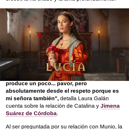
La actriz explica que
su personaje va a
empezar a tener mucho mied
o por todo lo
que pasa, ya que desconoce y no sabe muy
bien qué es esto del beguinato. Ese
desconocimiento hace que genere un miedo
que sus señores perciben, algo que no le
beneficia en el trato que recibe por su parte.
"Soy insignificante para ella, también me
produce un poco... pavor, pero
absolutamente desde el respeto porque es
mi señora también",
detalla Laura Galán
cuenta sobre la relación de Catalina y
Jimena
Suárez de Córdoba
.
Al ser preguntada por su relación con Munio, la