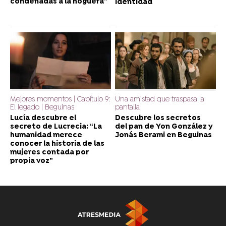
condenadas a la hoguera”
identidad
Mejores momentos | Capítulo 9:
Una amistad que traspasa la
El legado | Beguinas
pantalla
Lucía descubre el
Descubre los secretos
secreto de Lucrecia: “La
del pan de Yon González y
humanidad merece
Jonás Berami en Beguinas
conocer la historia de las
mujeres contada por
propia voz”