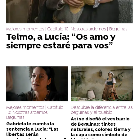
Mejores momentos | Capítulo 10: Nosotras ardemos | Beguinas
Telmo, a Lucía: “Os amo y
siempre estaré para vos”
Mejores momentos | Capítulo
Descubre la diferencia entre las
10: Nosotras ardemos |
beguinas y el pueblo
Beguinas
Así se diseñó el vestuario
Gabriela le cuenta la
de Beguinas: tintes
sentencia a Lucía: “Las
naturales, colores tierra y
libertas serán
la capa como símbolo de