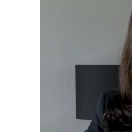
Roberto Fernández Ferreira
Publicado:
02 de julio de 2024, 09:39
Verónica Sánchez cuenta 
premios gracias a su incre
cuando le comentaron que
Ángela, creía que, después