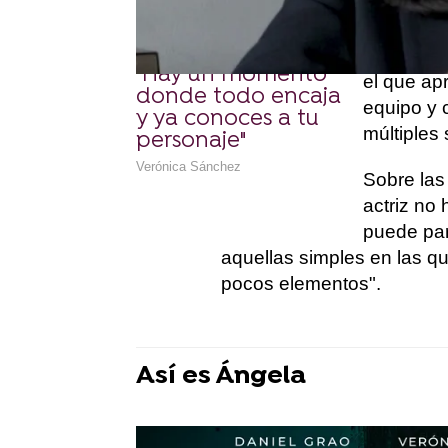
olvidado todas sus dotes i
Tal y com
"Hay un momento
el que ap
donde todo encaja
equipo y 
y ya conoces a tu
múltiples 
personaje"
Verónica Sánchez
Sobre las
actriz no
puede par
aquellas simples en las q
pocos elementos".
Así es Ángela