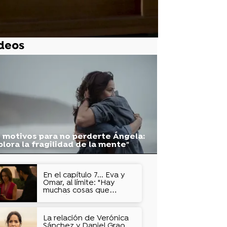
deos
 motivos para no perderte Ángela:
plora la fragilidad de la mente"
En el capítulo 7... Eva y
Omar, al límite: "Hay
muchas cosas que
todavía no conoces de
mí"
La relación de Verónica
Sánchez y Daniel Grao