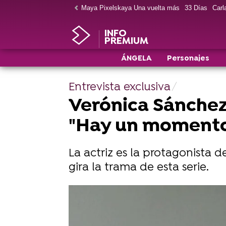
Maya Pixelskaya Una vuelta más
33 Días
Carla
INFO
PREMIUM
ÁNGELA
Personajes
Entrevista exclusiva
Verónica Sánchez
"Hay un momento 
La actriz es la protagonista d
gira la trama de esta serie.