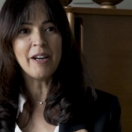
Whatsapp
Facebook
Twitter
Flipboa
con una infinidad de nominaciones y
íble habilidad interpretativa. Sin embargo,
 habían pensado en ella para dar vida a
 de tanto tiempo sin actuar, se le habrían