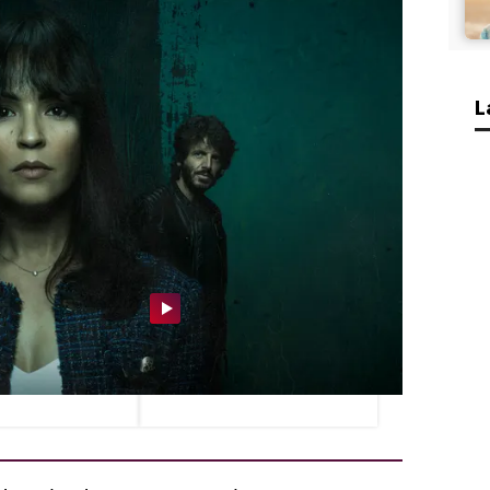
 vida perfecta a los ojos de los demás:
sas, un marido encantador y una casa
o, esta imagen es una mentira y cada vez
nerla.
L
e tras la detención
Prieto echa en cara a
Calatrava
Calatrava su traición tras ser
detenidos