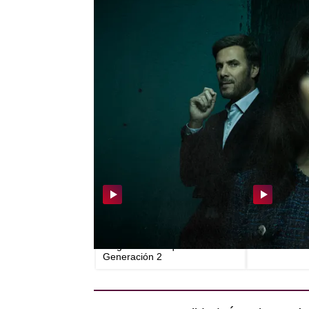
Ángela aparenta llevar una
tiene dos hijas maravillo
impresionante. Sin embarg
le resulta más difícil soste
Más Noticias
Ilusión, ganas y muchas
García dimit
sorpresas en la primera lectura
de Prieto y 
de guion de Foq: La Nueva
Generación 2