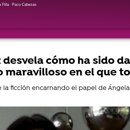
 Flila
Paco Cabezas
 desvela cómo ha sido dar
maravilloso en el que to
e la ficción encarnando el papel de Ángela,