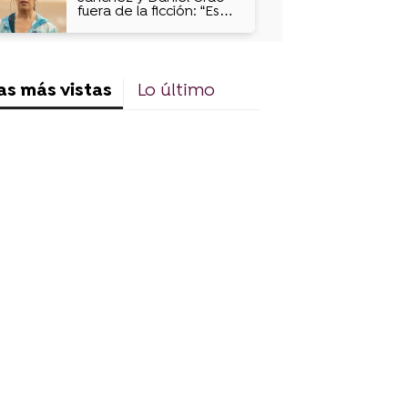
fuera de la ficción: “Es
talentoso, generoso y
muy divertido”
as más vistas
Lo último