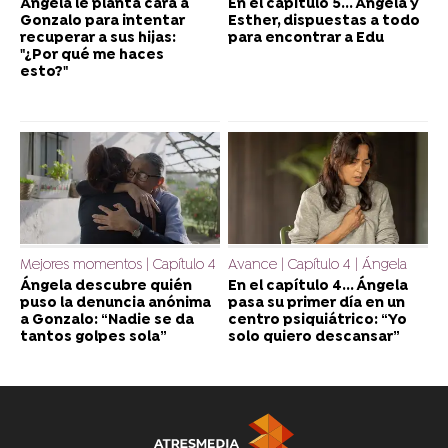
Ángela le planta cara a
En el capítulo 5... Ángela y
Gonzalo para intentar
Esther, dispuestas a todo
recuperar a sus hijas:
para encontrar a Edu
"¿Por qué me haces
esto?"
Mejores momentos | Capítulo 4
Avance | Capítulo 4 | Ángela
Ángela descubre quién
En el capítulo 4... Ángela
puso la denuncia anónima
pasa su primer día en un
a Gonzalo: “Nadie se da
centro psiquiátrico: “Yo
tantos golpes sola”
solo quiero descansar”