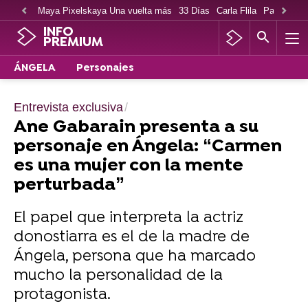
Maya Pixelskaya Una vuelta más
33 Días
Carla Flila
Paco Cabe
INFO
PREMIUM
ÁNGELA
Personajes
Entrevista exclusiva
Ane Gabarain presenta a su
personaje en Ángela: “Carmen
es una mujer con la mente
perturbada”
El papel que interpreta la actriz
donostiarra es el de la madre de
Ángela, persona que ha marcado
mucho la personalidad de la
protagonista.