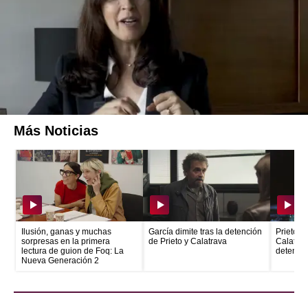
demás: cuenta con dos hijas adorables, un
marido encantador y una casa espectacular.
No obstante, esta fachada es falsa y
mantenerla se vuelve cada vez más
complicado.
Más Noticias
Ilusión, ganas y muchas
García dimite tras la detención
Prieto e
sorpresas en la primera
de Prieto y Calatrava
Calatrava
lectura de guion de Foq: La
detenid
Nueva Generación 2