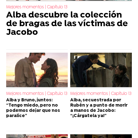
Mejores momentos | Capítulo 13
Alba descubre la colección
de bragas de las víctimas de
Jacobo
Mejores momentos | Capítulo 13
Mejores momentos | Capítulo 13
Alba y Bruno, juntos:
Alba, secuestrada por
“Tengo miedo, pero no
Rubén y a punto de morir
podemos dejar que nos
a manos de Jacobo:
paralice”
“¡Cárgatela ya!”