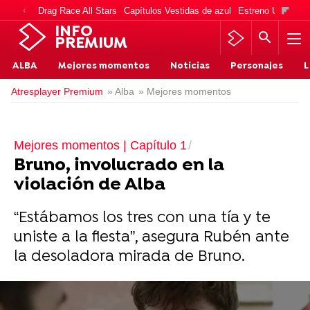
Drag Race All Stars
Capítulos Vestidas de azul
Estreno Una vida
INFO
PREMIUM
ALBA
Mejores momentos
Noticias
Personajes
L
Atresplayer Premium
» Alba
» Mejores momentos
Mejores momentos | Capítulo 1
Bruno, involucrado en la
violación de Alba
“Estábamos los tres con una tía y te
uniste a la fiesta”, asegura Rubén ante
la desoladora mirada de Bruno.